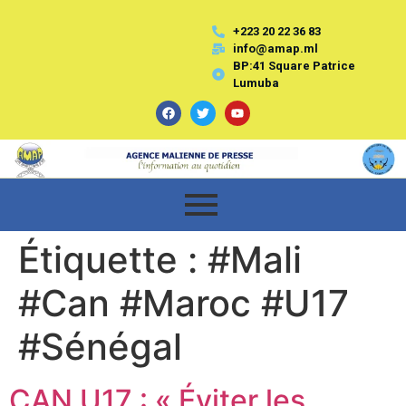
+223 20 22 36 83
info@amap.ml
BP:41 Square Patrice
Lumuba
Étiquette :
#Mali
#Can #Maroc #U17
#Sénégal
CAN U17 : « Éviter les