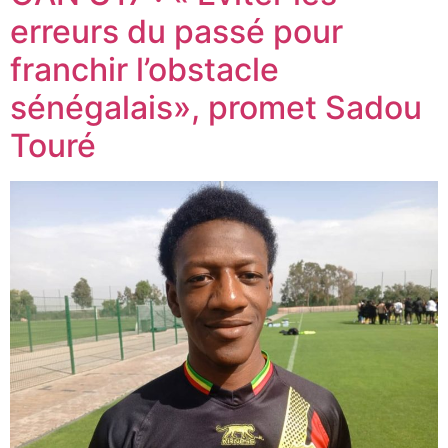
erreurs du passé pour
franchir l’obstacle
sénégalais», promet Sadou
Touré