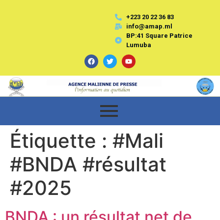
+223 20 22 36 83
info@amap.ml
BP:41 Square Patrice
Lumuba
Étiquette :
#Mali
#BNDA #résultat
#2025
BNDA : un résultat net de