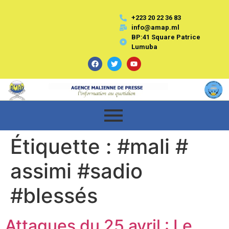
+223 20 22 36 83
info@amap.ml
BP:41 Square Patrice
Lumuba
Étiquette :
#mali #
assimi #sadio
#blessés
Attaques du 25 avril : Le