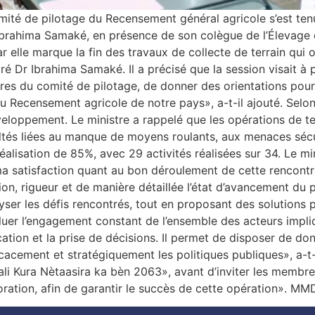
é de pilotage du Recensement général agricole s’est tenue
Dr Ibrahima Samaké, en présence de son colègue de l’Élevage
ar elle marque la fin des travaux de collecte de terrain qui 
é Dr Ibrahima Samaké. Il a précisé que la session visait à p
mbres du comité de pilotage, de donner des orientations pou
du Recensement agricole de notre pays», a-t-il ajouté. Selo
développement. Le ministre a rappelé que les opérations de t
cultés liées au manque de moyens roulants, aux menaces sécu
réalisation de 85%, avec 29 activités réalisées sur 34. Le m
ma satisfaction quant au bon déroulement de cette rencontr
ion, rigueur et de manière détaillée l’état d’avancement du
alyser les défis rencontrés, tout en proposant des solutions 
saluer l’engagement constant de l’ensemble des acteurs impl
cation et la prise de décisions. Il permet de disposer de don
cacement et stratégiquement les politiques publiques», a-t-il
Mali Kura Nètaasira ka bèn 2063», avant d’inviter les membr
aboration, afin de garantir le succès de cette opération».