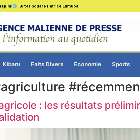
map.ml
BP:41 Square Patrice Lumuba
Kibaru
Faits Divers
Economie
Sports
#agriculture #récemmen
ricole : les résultats prélim
alidation