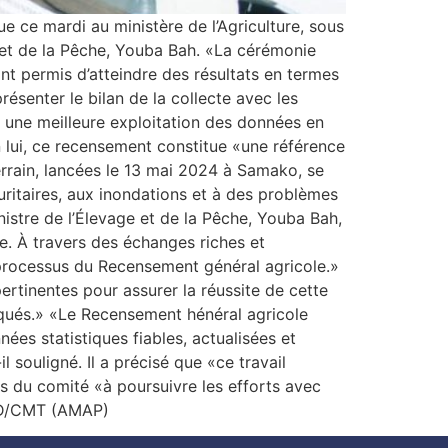
 ce mardi au ministère de l’Agriculture, sous
 et de la Pêche, Youba Bah. «La cérémonie
ont permis d’atteindre des résultats en termes
résenter le bilan de la collecte avec les
r une meilleure exploitation des données en
n lui, ce recensement constitue «une référence
errain, lancées le 13 mai 2024 à Samako, se
ritaires, aux inondations et à des problèmes
inistre de l’Élevage et de la Pêche, Youba Bah,
e. À travers des échanges riches et
 processus du Recensement général agricole.»
pertinentes pour assurer la réussite de cette
iqués.» «Le Recensement hénéral agricole
nées statistiques fiables, actualisées et
 souligné. Il a précisé que «ce travail
es du comité «à poursuivre les efforts avec
 MMD/CMT (AMAP)