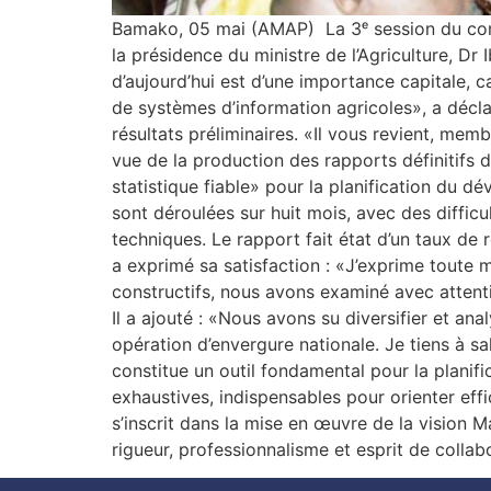
Bamako, 05 mai (AMAP) La 3ᵉ session du comit
la présidence du ministre de l’Agriculture, 
d’aujourd’hui est d’une importance capitale, c
de systèmes d’information agricoles», a déclar
résultats préliminaires. «Il vous revient, me
vue de la production des rapports définitifs 
statistique fiable» pour la planification du 
sont déroulées sur huit mois, avec des diffi
techniques. Le rapport fait état d’un taux de 
a exprimé sa satisfaction : «J’exprime toute 
constructifs, nous avons examiné avec attent
Il a ajouté : «Nous avons su diversifier et an
opération d’envergure nationale. Je tiens à 
constitue un outil fondamental pour la planifi
exhaustives, indispensables pour orienter effi
s’inscrit dans la mise en œuvre de la vision 
rigueur, professionnalisme et esprit de coll