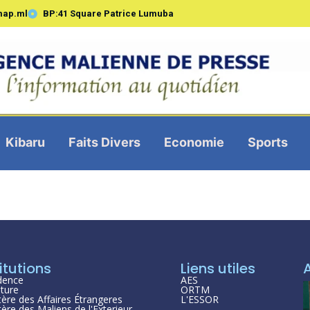
map.ml
BP:41 Square Patrice Lumuba
Kibaru
Faits Divers
Economie
Sports
itutions
Liens utiles
dence
AES
ture
ORTM
tère des Affaires Étrangeres
L'ESSOR
tère des Maliens de l'Exterieur