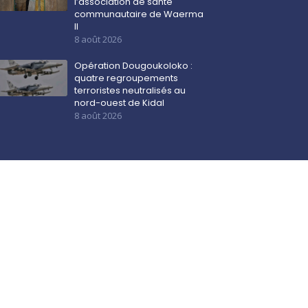
l’association de santé
communautaire de Waerma
II
8 août 2026
Opération Dougoukoloko :
quatre regroupements
terroristes neutralisés au
nord-ouest de Kidal
8 août 2026