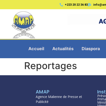
+223 20 22 36 83
info@a
Accueil
Actualités
Diaspora
Reportages
AMAP
Inst
Prési
Agence Malienne de Presse et
Prima
Publicité
Minis
Minis