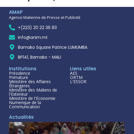
AMAP
Agence Malienne de Presse et Publicité
+(223) 20 22 36 83
info@anim.ml
Bamako Square Patrice LUMUMBA
BP141, Bamako - MALI
Institutions
Liens utiles
Présidence
AES
Primature
ORTM
Ministère des Affaires
L'ESSOR
Étrangeres
Ministère des Maliens de
l'Exterieur
Ministère de l'Economie
Numerique de la
Communication
Actualités