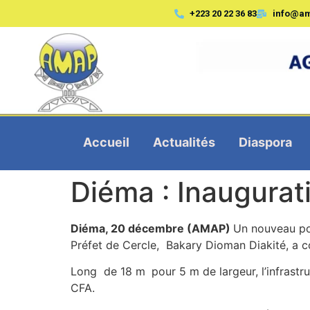
+223 20 22 36 83
info@a
Accueil
Actualités
Diaspora
Diéma : Inaugurat
Diéma, 20 décembre (AMAP)
Un nouveau pon
Préfet de Cercle, Bakary Dioman Diakité, a c
Long de 18 m
pour 5 m de largeur, l’infrast
CFA.