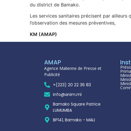
du district de Bamako.
Les services sanitaires précisent par ailleurs 
l’observation des mesures préventives,
KM (AMAP)
AMAP
Inst
Prési
Agence Malienne de Presse et
Prima
Publicité
Minis
Minis
Minis
+(223) 20 22 36 83
Comm
info@anim.ml
Bamako Square Patrice
LUMUMBA
BP141, Bamako - MALI