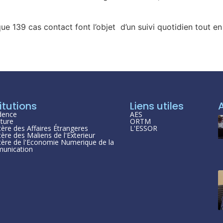
que 139 cas contact font l’objet d’un suivi quotidien tout en
itutions
Liens utiles
dence
AES
ture
ORTM
tère des Affaires Étrangeres
L'ESSOR
tère des Maliens de l'Exterieur
tère de l'Economie Numerique de la
unication