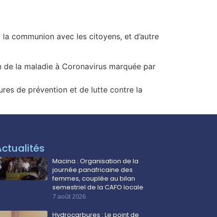
t la communion avec les citoyens, et d’autre
on de la maladie à Coronavirus marquée par
ures de prévention et de lutte contre la
Actualités
Macina : Organisation de la
journée panafricaine des
femmes, couplée au bilan
semestriel de la CAFO locale
7 août 2026
Hydrocarbures : Le point de