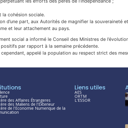
 perpétuant les efforts des pères de l’indépendance ;
t la cohésion sociale.
on d’une part, aux Autorités de magnifier la souveraineté e
isme et leur attachement au pays.
ment social a informé le Conseil des Ministres de l’évoluti
positifs par rapport à la semaine précédente.
a, cependant, appelé la population au respect strict des mes
itutions
Liens utiles
dence
AES
ture
ORTM
tère des Affaires Étrangeres
L'ESSOR
tère des Maliens de l'Exterieur
tère de l'Economie Numerique de la
unication