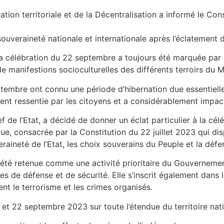
ration territoriale et de la Décentralisation a informé le Con
uveraineté nationale et internationale après l’éclatement d
a célébration du 22 septembre a toujours été marquée par de
 manifestions socioculturelles des différents terroirs du Mali
ptembre ont connu une période d’hibernation due essentielle
ent ressentie par les citoyens et a considérablement impac
ef de l’Etat, a décidé de donner un éclat particulier à la cé
e, consacrée par la Constitution du 22 juillet 2023 qui dis
eraineté de l’Etat, les choix souverains du Peuple et la défe
a été retenue comme une activité prioritaire du Gouvernemen
s de défense et de sécurité. Elle s’inscrit également dans
nt le terrorisme et les crimes organisés.
1 et 22 septembre 2023 sur toute l’étendue du territoire nat