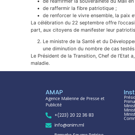
de réaffirmer la souveraineté du Mali en
de raffermir la fibre patriotique ;
de renforcer le vivre ensemble, la paix e
La célébration du 22 septembre offre l’occasi
part, aux citoyens de manifester leur patriot
Le ministre de la Santé et du Développe
une diminution du nombre de cas testés 
Le Président de la Transition, Chef de l’Etat 
maladie.
AMAP
Inst
Prési
Agence Malienne de Presse et
Prima
Publicité
Minis
Minis
Minis
+(223) 20 22 36 83
Comm
info@anim.ml