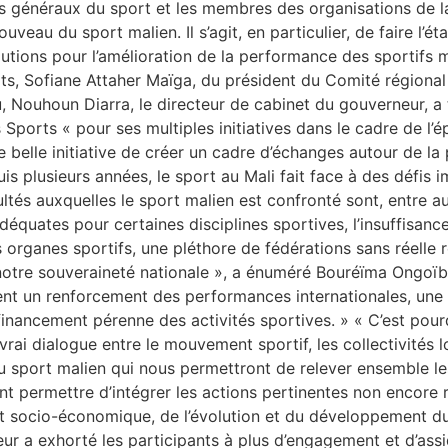
s généraux du sport et les membres des organisations de la
veau du sport malien. Il s’agit, en particulier, de faire l’éta
utions pour l’amélioration de la performance des sportifs 
rts, Sofiane Attaher Maïga, du président du Comité régiona
Nouhoun Diarra, le directeur de cabinet du gouverneur, a t
ports « pour ses multiples initiatives dans le cadre de l’
 belle initiative de créer un cadre d’échanges autour de l
is plusieurs années, le sport au Mali fait face à des défis
ltés auxquelles le sport malien est confronté sont, entre aut
s adéquates pour certaines disciplines sportives, l’insuffisa
 organes sportifs, une pléthore de fédérations sans réelle r
 notre souveraineté nationale », a énuméré Bouréïma Ongoïba
nt un renforcement des performances internationales, une t
 financement pérenne des activités sportives. » « C’est pou
rai dialogue entre le mouvement sportif, les collectivités lo
u sport malien qui nous permettront de relever ensemble les 
 permettre d’intégrer les actions pertinentes non encore réa
 socio-économique, de l’évolution et du développement du s
r a exhorté les participants à plus d’engagement et d’assid