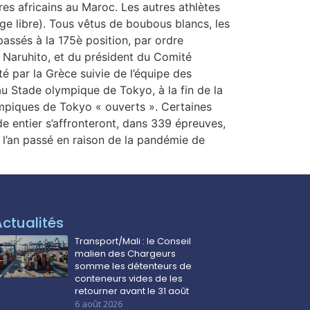
ires africains au Maroc. Les autres athlètes
e libre). Tous vêtus de boubous blancs, les
assés à la 175è position, par ordre
 Naruhito, et du président du Comité
 par la Grèce suivie de l’équipe des
au Stade olympique de Tokyo, à la fin de la
ympiques de Tokyo « ouverts ». Certaines
de entier s’affronteront, dans 339 épreuves,
 l’an passé en raison de la pandémie de
Actualités
Transport/Mali : le Conseil
malien des Chargeurs
somme les détenteurs de
conteneurs vides de les
retourner avant le 31 août
6 août 2026