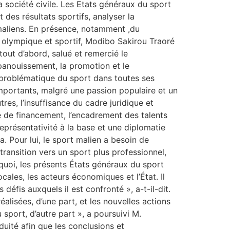
 société civile. Les Etats généraux du sport
t des résultats sportifs, analyser la
maliens. En présence, notamment ,du
l olympique et sportif, Modibo Sakirou Traoré
out d’abord, salué et remercié le
épanouissement, la promotion et le
a problématique du sport dans toutes ses
 importants, malgré une passion populaire et un
res, l’insuffisance du cadre juridique et
nce de financement, l’encadrement des talents
eprésentativité à la base et une diplomatie
. Pour lui, le sport malien a besoin de
ransition vers un sport plus professionnel,
rquoi, les présents États généraux du sport
cales, les acteurs économiques et l’État. Il
défis auxquels il est confronté », a-t-il-dit.
lisées, d’une part, et les nouvelles actions
port, d’autre part », a poursuivi M.
uité afin que les conclusions et