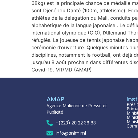
68kg) est la principale chance de médaille mal
sont Djenébou Danté (100m, athlétisme), Fod
athlètes de la délégation du Mali, conduits p
alphabétique de la langue japonaise . Le déf
international olympique (CIO), l’Allemand Th
réfugiés. La joueuse de tennis japonaise Naom
cérémonie d’ouverture. Quelques minutes plus
disciplines, notamment le football, ont déjà d
jusqu’au 8 août prochain dans différentes dis
Covid-19. MT/MD (AMAP)
AMAP
Inst
Prési
Agence Malienne de Presse et
Prima
Publicité
Minis
Minis
Minis
+(223) 20 22 36 83
Comm
info@anim.ml