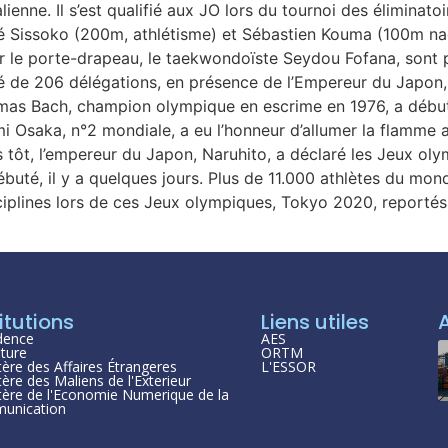
ienne. Il s’est qualifié aux JO lors du tournoi des éliminato
é Sissoko (200m, athlétisme) et Sébastien Kouma (100m nag
ar le porte-drapeau, le taekwondoïste Seydou Fofana, sont p
ilé de 206 délégations, en présence de l’Empereur du Japon,
omas Bach, champion olympique en escrime en 1976, a débuté
i Osaka, n°2 mondiale, a eu l’honneur d’allumer la flamme 
 tôt, l’empereur du Japon, Naruhito, a déclaré les Jeux ol
ébuté, il y a quelques jours. Plus de 11.000 athlètes du mon
ciplines lors de ces Jeux olympiques, Tokyo 2020, reportés
itutions
Liens utiles
dence
AES
ture
ORTM
tère des Affaires Étrangeres
L'ESSOR
tère des Maliens de l'Exterieur
tère de l'Economie Numerique de la
unication