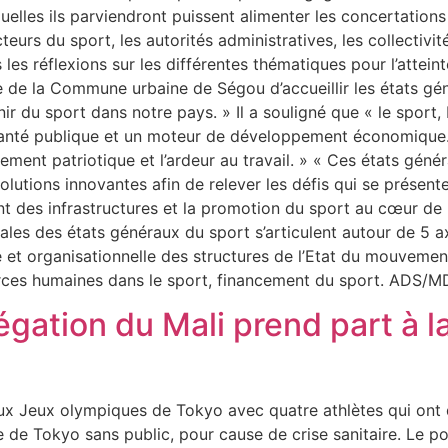
lles ils parviendront puissent alimenter les concertations
acteurs du sport, les autorités administratives, les collectivi
les réflexions sur les différentes thématiques pour l’atteint
e de la Commune urbaine de Ségou d’accueillir les états géné
ir du sport dans notre pays. » Il a souligné que « le sport,
 santé publique et un moteur de développement économique. I
gement patriotique et l’ardeur au travail. » « Ces états gén
lutions innovantes afin de relever les défis qui se présen
nt des infrastructures et la promotion du sport au cœur de 
ales des états généraux du sport s’articulent autour de 5 axe
 et organisationnelle des structures de l’Etat du mouvement
ssources humaines dans le sport, financement du sport. AD
égation du Mali prend part à 
ux Jeux olympiques de Tokyo avec quatre athlètes qui ont d
 de Tokyo sans public, pour cause de crise sanitaire. Le 