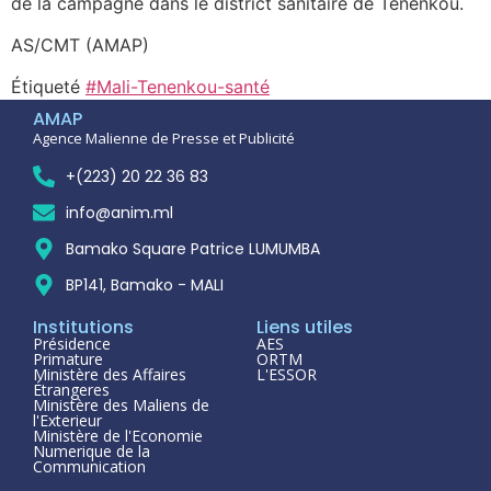
de la campagne dans le district sanitaire de Tenenkou.
AS/CMT (AMAP)
Étiqueté
#Mali-Tenenkou-santé
AMAP
Agence Malienne de Presse et Publicité
+(223) 20 22 36 83
info@anim.ml
Bamako Square Patrice LUMUMBA
BP141, Bamako - MALI
Institutions
Liens utiles
Présidence
AES
Primature
ORTM
Ministère des Affaires
L'ESSOR
Étrangeres
Ministère des Maliens de
l'Exterieur
Ministère de l'Economie
Numerique de la
Communication