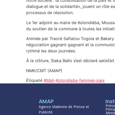
notre société : la consolidation de la paix et
dialogue et de la solidarité», jouent un rôle 
processus de résolution.
Le 1er adjoint au maire de Kolondièba, Moussa
du soutien de la commune à toutes les initiati
Animée par Traoré Safiatou Togola et Bakary Be
négociation gagnant-gagnant et la communicat
rythmé les deux journées.
À la clôture, Siaka Ballo s’est déclaré satisfa
NMK/CMT (AMAP)
Étiqueté
#Mali-Kolondieba-femmes-paix
AMAP
Inst
Prési
Agence Malienne de Presse et
Prima
Publicité
Minis