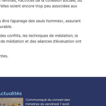
es femmes, «actrices de la cohésion sociale, du
qu’elles soient encore trop peu associées aux
us être l’apanage des seuls hommes», assurant
urable.
es conflits, les techniques de médiation, la
de médiation et des séances d’évaluation ont
ntes.
Actualités
Communiqué du conseil des
ministres du vendredi 7 août