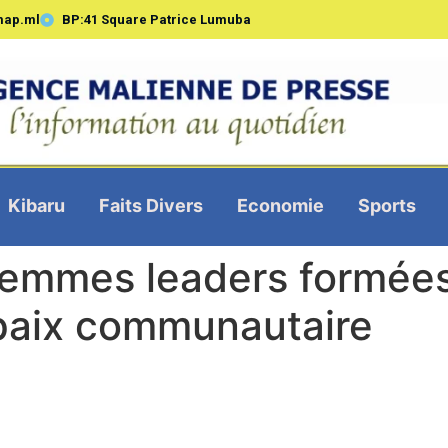
map.ml
BP:41 Square Patrice Lumuba
Kibaru
Faits Divers
Economie
Sports
femmes leaders formées
 paix communautaire