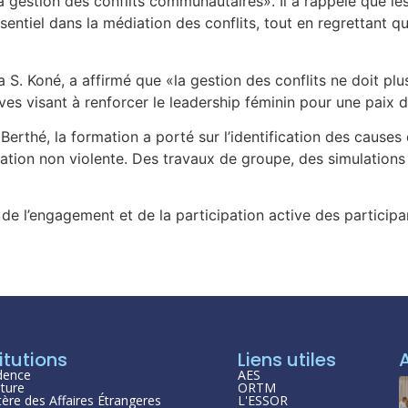
 la gestion des conflits communautaires». Il a rappelé que l
essentiel dans la médiation des conflits, tout en regrettant 
 S. Koné, a affirmé que «la gestion des conflits ne doit pl
ves visant à renforcer le leadership féminin pour une paix d
rthé, la formation a porté sur l’identification des causes d
ion non violente. Des travaux de groupe, des simulations 
it de l’engagement et de la participation active des participa
itutions
Liens utiles
dence
AES
ture
ORTM
tère des Affaires Étrangeres
L'ESSOR