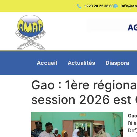
+223 20 22 36 83
info@a
Accueil
Actualités
Diaspora
Gao : 1ère région
session 2026 est
Gao
l’é
Def