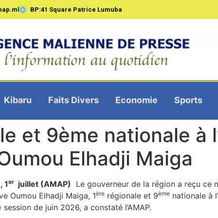
map.ml
BP:41 Square Patrice Lumuba
Kibaru
Faits Divers
Economie
Sports
ale et 9ème nationale à
 Oumou Elhadji Maiga
er
, 1
juillet (AMAP)
Le gouverneur de la région a reçu ce m
ère
ème
lève Oumou Elhadji Maiga, 1
régionale et 9
nationale à 
) session de juin 2026, a constaté l’AMAP.