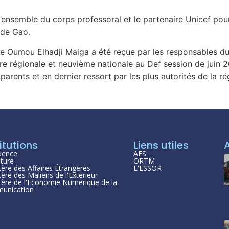
s, l’ensemble du corps professoral et le partenaire Unicef p
 de Gao.
ière Oumou Elhadji Maiga a été reçue par les responsables 
e régionale et neuvième nationale au Def session de juin 2
arents et en dernier ressort par les plus autorités de la ré
itutions
Liens utiles
dence
AES
ture
ORTM
tère des Affaires Étrangeres
L'ESSOR
tère des Maliens de l'Exterieur
tère de l'Economie Numerique de la
unication