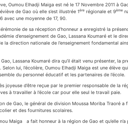
lève, Oumou Elhadji Maiga est né le 17 Novembre 2011 à Ga
ère
ème
viève de Gao où elle s’est illustrée 1
régionale et 9
na
6 avec une moyenne de 17, 90.
cérémonie de sa réception d’honneur a enregistré la présenc
cadémie d’enseignement de Gao, Lassana Koumaré et le dire
 la direction nationale de l’enseignement fondamental ains
Gao, Lassana Koumaré dira qu’il était venu présenter, la p
 Selon lui, l’écolière, Oumou Elhadji Maiga est une élève qui 
semble du personnel éducatif et les partenaires de l’école.
très joyeuse d’être reçue par le premier responsable de la r
 à travailler à l’école car pour elle seul le travail paie.
ion de Gao, le général de division Moussa Moriba Traoré a fé
olier et des fournitures scolaires.
umou Maiga a fait honneur à la région de Gao et qu’elle n’a p