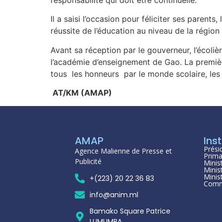
Il a saisi l’occasion pour féliciter ses parent
réussite de l’éducation au niveau de la région
Avant sa réception par le gouverneur, l’écol
l’académie d’enseignement de Gao. La premièr
tous les honneurs par le monde scolaire, les p
AT/KM (AMAP)
AMAP
Inst
Prési
Agence Malienne de Presse et
Prima
Publicité
Minis
Minis
Minis
+(223) 20 22 36 83
Comm
info@anim.ml
Bamako Square Patrice
LUMUMBA