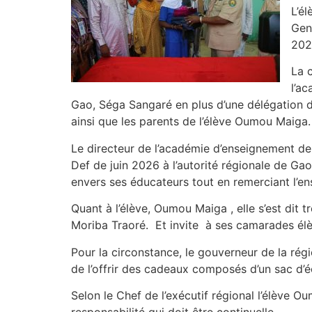
L’é
Gené
202
La 
l’a
Gao, Séga Sangaré en plus d’une délégation de
ainsi que les parents de l’élève Oumou Maiga.
Le directeur de l’académie d’enseignement de 
Def de juin 2026 à l’autorité régionale de Gao.
envers ses éducateurs tout en remerciant l’en
Quant à l’élève, Oumou Maiga , elle s’est dit 
Moriba Traoré. Et invite à ses camarades élèves
Pour la circonstance, le gouverneur de la rég
de l’offrir des cadeaux composés d’un sac d’éc
Selon le Chef de l’exécutif régional l’élève O
responsabilité qui doit être continuelle.