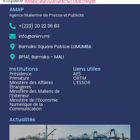
Étiqueté
#Mali-agriculture-Office-Niger
AMAP
Agence Malienne de Presse et Publicité
+(223) 20 22 36 83
info@anim.ml
Bamako Square Patrice LUMUMBA
BP141, Bamako - MALI
Institutions
Liens utiles
Présidence
AES
Primature
ORTM
Ministère des Affaires
L'ESSOR
Étrangeres
Ministère des Maliens de
l'Exterieur
Ministère de l'Economie
Numerique de la
Communication
Actualités