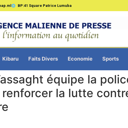
map.ml
BP:41 Square Patrice Lumuba
Kibaru
Faits Divers
Economie
Sports
assaght équipe la police
enforcer la lutte contr
re