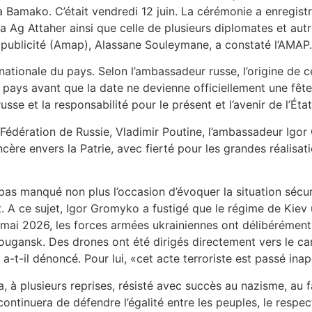
à Bamako. C’était vendredi 12 juin. La cérémonie a enregistr
ssa Ag Attaher ainsi que celle de plusieurs diplomates et au
 publicité (Amap), Alassane Souleymane, a constaté l’AMAP.
 nationale du pays. Selon l’ambassadeur russe, l’origine de 
 pays avant que la date ne devienne officiellement une fêt
sse et la responsabilité pour le présent et l’avenir de l’État
 Fédération de Russie, Vladimir Poutine, l’ambassadeur Igor
cère envers la Patrie, avec fierté pour les grandes réalisa
pas manqué non plus l’occasion d’évoquer la situation sécuri
. A ce sujet, Igor Gromyko a fustigé que le régime de Kiev
2 mai 2026, les forces armées ukrainiennes ont délibérémen
ougansk. Des drones ont été dirigés directement vers le ca
a-t-il dénoncé. Pour lui, «cet acte terroriste est passé inap
 à plusieurs reprises, résisté avec succès au nazisme, au f
ntinuera de défendre l’égalité entre les peuples, le respec