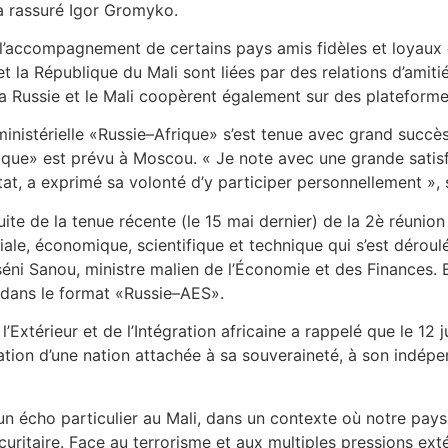
 à rassuré Igor Gromyko.
de l’accompagnement de certains pays amis fidèles et loyaux 
e et la République du Mali sont liées par des relations d’ami
a Russie et le Mali coopèrent également sur des plateformes
istérielle «Russie–Afrique» s’est tenue avec grand succès
que» est prévu à Moscou. « Je note avec une grande satisf
État, a exprimé sa volonté d’y participer personnellement », 
uite de la tenue récente (le 15 mai dernier) de la 2è réuni
le, économique, scientifique et technique qui s’est déroul
sséni Sanou, ministre malien de l’Économie et des Finances. En
s dans le format «Russie–AES».
l’Extérieur et de l’Intégration africaine a rappelé que le 12 
tion d’une nation attachée à sa souveraineté, à son indépe
un écho particulier au Mali, dans un contexte où notre pay
écuritaire. Face au terrorisme et aux multiples pressions ext