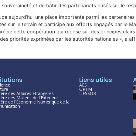
a souveraineté et de bâtir des partenariats basés sur le res
upe aujourd’hui une place importante parmi les partenaires
 sur le terrain et participe aux efforts engagés par le Mal
pprécie cette coopération qui repose sur des principes clairs
des priorités exprimées par les autorités nationales », a a
itutions
Liens utiles
dence
AES
ture
ORTM
tère des Affaires Étrangeres
L'ESSOR
tère des Maliens de l'Exterieur
tère de l'Economie Numerique de la
unication