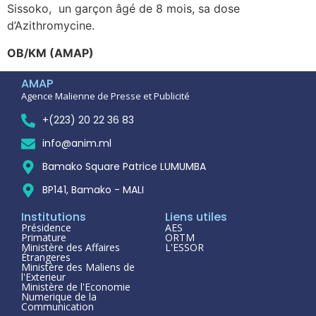
Sissoko, un garçon âgé de 8 mois, sa dose
d’Azithromycine.
OB/KM (AMAP)
AMAP
Agence Malienne de Presse et Publicité
+(223) 20 22 36 83
info@anim.ml
Bamako Square Patrice LUMUMBA
BP141, Bamako - MALI
Institutions
Liens utiles
Présidence
AES
Primature
ORTM
Ministère des Affaires
L'ESSOR
Étrangeres
Ministère des Maliens de
l'Exterieur
Ministère de l'Economie
Numerique de la
Communication