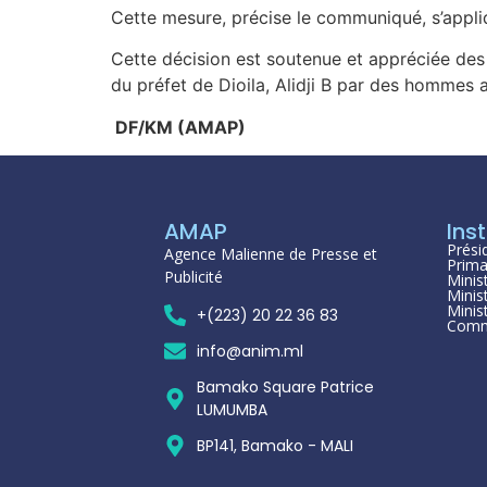
Cette mesure, précise le communiqué, s’appli
Cette décision est soutenue et appréciée des 
du préfet de Dioila, Alidji B par des hommes ar
DF/KM (AMAP)
AMAP
Inst
Prési
Agence Malienne de Presse et
Prima
Publicité
Minis
Minis
Minis
+(223) 20 22 36 83
Comm
info@anim.ml
Bamako Square Patrice
LUMUMBA
BP141, Bamako - MALI