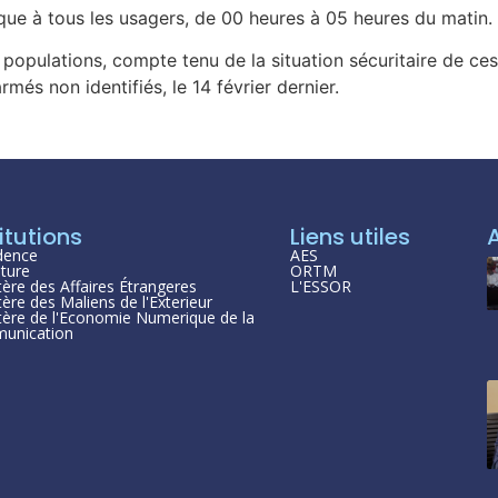
que à tous les usagers, de 00 heures à 05 heures du matin.
populations, compte tenu de la situation sécuritaire de ces
més non identifiés, le 14 février dernier.
itutions
Liens utiles
dence
AES
ture
ORTM
tère des Affaires Étrangeres
L'ESSOR
tère des Maliens de l'Exterieur
tère de l'Economie Numerique de la
unication