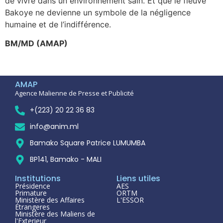
de vivre dans un environnement sain. Et que le fleuve
Bakoye ne devienne un symbole de la négligence
humaine et de l’indifférence.
BM/MD (AMAP)
AMAP
Agence Malienne de Presse et Publicité
+(223) 20 22 36 83
info@anim.ml
Bamako Square Patrice LUMUMBA
BP141, Bamako - MALI
Institutions
Liens utiles
Présidence
AES
Primature
ORTM
Ministère des Affaires
L'ESSOR
Étrangeres
Ministère des Maliens de
l'Exterieur