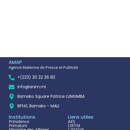
AMAP
Agence Malienne de Presse et Publicité
+(223) 20 22 36 83
info@anim.ml
Bamako Square Patrice LUMUMBA
BP141, Bamako - MALI
Institutions
Liens utiles
Présidence
AES
Primature
ORTM
Ministère des Affaires
L'ESSOR