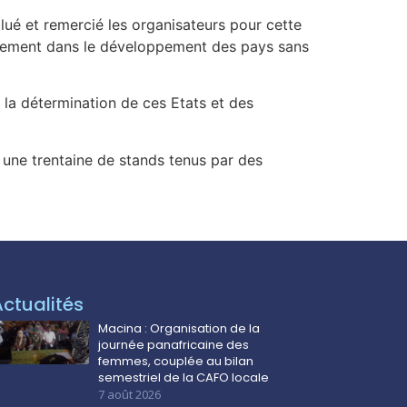
ué et remercié les organisateurs pour cette
ernement dans le développement des pays sans
la détermination de ces Etats et des
on une trentaine de stands tenus par des
Actualités
Macina : Organisation de la
journée panafricaine des
femmes, couplée au bilan
semestriel de la CAFO locale
7 août 2026