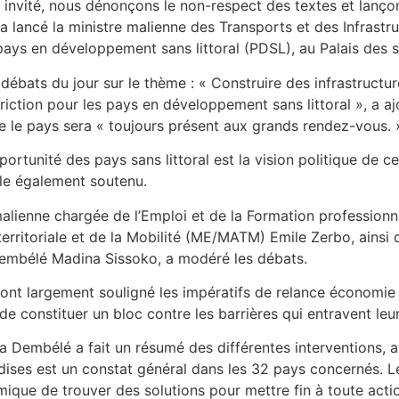
 invité, nous dénonçons le non-respect des textes et lanç
 lancé la ministre malienne des Transports et des Infrast
ays en développement sans littoral (PDSL), au Palais des 
ébats du jour sur le thème : « Construire des infrastructur
iction pour les pays en développement sans littoral », a ajo
e le pays sera « toujours présent aux grands rendez-vous. 
pportunité des pays sans littoral est la vision politique de 
lle également soutenu.
malienne chargée de l’Emploi et de la Formation professionn
 territoriale et de la Mobilité (ME/MATM) Emile Zerbo, ainsi 
Dembélé Madina Sissoko, a modéré les débats.
ont largement souligné les impératifs de relance économie 
de constituer un bloc contre les barrières qui entravent 
na Dembélé a fait un résumé des différentes interventions, a
dises est un constat général dans les 32 pays concernés. 
ique de trouver des solutions pour mettre fin à toute act