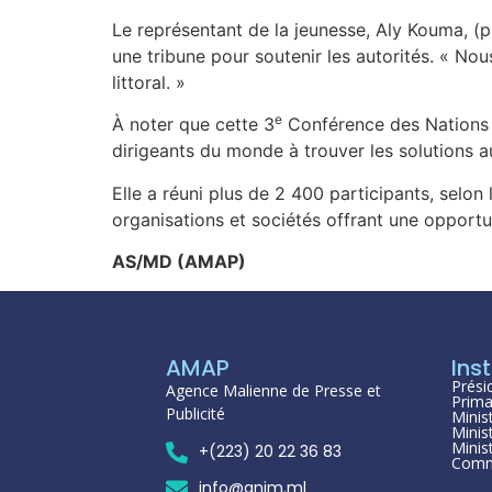
Le représentant de la jeunesse, Aly Kouma, (
une tribune pour soutenir les autorités. « 
littoral. »
e
À noter que cette 3
Conférence des Nations u
dirigeants du monde à trouver les solutions 
Elle a réuni plus de 2 400 participants, selon 
organisations et sociétés offrant une opportu
AS/MD (AMAP)
AMAP
Inst
Prési
Agence Malienne de Presse et
Prima
Publicité
Minis
Minis
Minis
+(223) 20 22 36 83
Comm
info@anim.ml