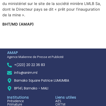
du ministériel sur le site de la société minière LMLB Sa,
dont le Directeur pays se dit « prêt pour l’inauguration
de la mine ».
BHT/MD (AMAP)
AMAP
Agence Malienne de Presse et Publicité
+(223) 20 22 36 83
info@anim.ml
Bamako Square Patrice LUMUMBA
BP141, Bamako - MALI
Institutions
Liens utiles
Présidence
AES
Primature
ORTM