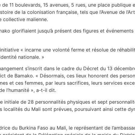
e 11 boulevards, 15 avenues, 5 rues, une place publique et
toire de la colonisation française, tels que l’Avenue de l’Ar
 collective malienne.
ko glorifiaient jusqu’à présent des figures et événements l
initiative « incarne une volonté ferme et résolue de réhabili
dentité nationale. »
angement s’inscrit dans le cadre du Décret du 13 décembr
rict de Bamako. « Désormais, ces lieux honorent des personna
 et ces femmes, par leurs sacrifices, leurs services excepti
 l’humanité », a-t-il dit.
liste initiale de 28 personnalités physiques et sept personna
res localités du Mali sont prévues, poursuivant ainsi cette 
adrice du Burkina Faso au Mali, le représentant de l’ambass
 président de la Délégation spéciale de la mairie du Distri