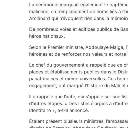
La cérémonie marquait également le baptême d
malienne, en remplacement de noms liés à l’his
Archinard qui n’évoquent rien dans la mémoire
De nombreux voies et édifices publics de Bama
héros nationaux.
Selon le Premier ministre, Abdoulaye Maiga, l’
héroïnes et de renforcer nos valeurs et notre i
Le chef du gouvernement a rappelé que ce ch
places et établissements publics dans le Dist
panafricaines et même universelles. Ces hommes
engagement, ont marqué l’histoire du Mali et de
Il a rappelé que l’acte, qui s’appuie sur une 
d’autres étapes. « Des listes élargies à d’aut
identitaire », a-t-il annoncé.
Étaient présent plusieurs ministres, l’ambass
district de Bamako, Abdoulaye Coulibaly, et le