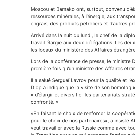
Moscou et Bamako ont, surtout, convenu d’éla
ressources minérales, à l’énergie, aux transport
engrais, des produits pétroliers et d’autres pr
Arrivé dans la nuit du lundi, le chef de la d
travail élargie aux deux délégations. Les deu
les locaux du ministère des Affaires étrangère
Lors de la conférence de presse, le ministre 
première fois qu’un ministre des Affaires étra
Il a salué Sergueï Lavrov pour la qualité et l
Diop a indiqué que la visite de son homologu
« d’élargir et diversifier les partenariats str
confronté. »
«En faisant le choix de renforcer la coopérati
pour le choix de nos partenaires», a insisté A
veut travailler avec la Russie comme avec tous
la Transition pour ce qui concerne l’action pub