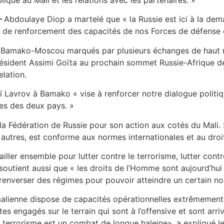
–
Abdoulaye Diop a martelé que « la Russie est ici à la dem
 de renforcement des capacités de nos Forces de défense e
axe Bamako-Moscou marqués par plusieurs échanges de haut ni
sident Assimi Goïta au prochain sommet Russie-Afrique de S
lation.
eï Lavrov à Bamako « vise à renforcer notre dialogue politi
ues des deux pays. »
la Fédération de Russie pour son action aux cotés du Mali. 
autres, est conforme aux normes internationales et au droit
ller ensemble pour lutter contre le terrorisme, lutter contr
outient aussi que « les droits de l’Homme sont aujourd’hui 
renverser des régimes pour pouvoir atteindre un certain no
e malienne dispose de capacités opérationnelles extrêmement
s engagés sur le terrain qui sont à l’offensive et sont ar
e terrorisme est un combat de longue haleine», a expliqué le