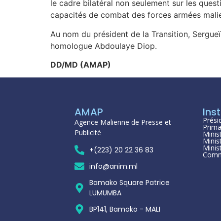
le cadre bilatéral non seulement sur les que
capacités de combat des forces armées malienn
Au nom du président de la Transition, Sergueï
homologue Abdoulaye Diop.
DD/MD (AMAP)
AMAP
Inst
Prési
Agence Malienne de Presse et
Prima
Publicité
Minis
Minis
Minis
+(223) 20 22 36 83
Comm
info@anim.ml
Bamako Square Patrice
LUMUMBA
BP141, Bamako - MALI