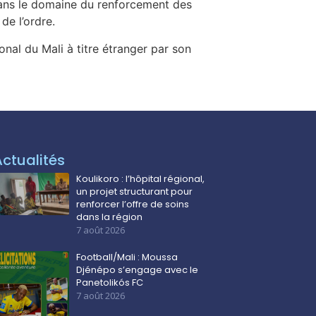
dans le domaine du renforcement des
de l’ordre.
nal du Mali à titre étranger par son
Actualités
Koulikoro : l’hôpital régional,
un projet structurant pour
renforcer l’offre de soins
dans la région
7 août 2026
Football/Mali : Moussa
Djénépo s’engage avec le
Panetolikós FC
7 août 2026