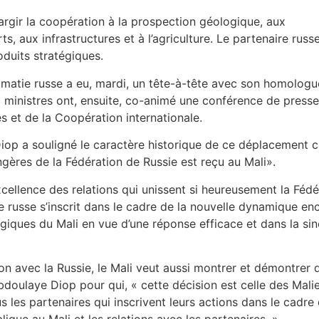
rgir la coopération à la prospection géologique, aux
s, aux infrastructures et à l’agriculture. Le partenaire russe
oduits stratégiques.
iplomatie russe a eu, mardi, un tête-à-tête avec son homolo
x ministres ont, ensuite, co-animé une conférence de press
s et de la Coopération internationale.
Diop a souligné le caractère historique de ce déplacement 
ngères de la Fédération de Russie est reçu au Mali».
’excellence des relations qui unissent si heureusement la Féd
e russe s’inscrit dans le cadre de la nouvelle dynamique e
atégiques du Mali en vue d’une réponse efficace et dans la sin
on avec la Russie, le Mali veut aussi montrer et démontrer q
bdoulaye Diop pour qui, « cette décision est celle des Malien
 les partenaires qui inscrivent leurs actions dans le cadre 
lique au Mali et les relations avec les partenaires. »