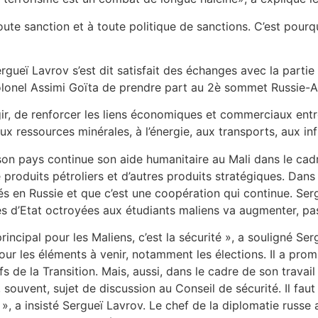
toute sanction et à toute politique de sanctions. C’est pourquo
ergueï Lavrov s’est dit satisfait des échanges avec la part
u colonel Assimi Goïta de prendre part au 2è sommet Russie-A
gir, de renforcer les liens économiques et commerciaux entre 
 ressources minérales, à l’énergie, aux transports, aux infra
on pays continue son aide humanitaire au Mali dans le cadre
 de produits pétroliers et d’autres produits stratégiques. Dan
és en Russie et que c’est une coopération qui continue. Ser
d’Etat octroyées aux étudiants maliens va augmenter, pa
ncipal pour les Maliens, c’est la sécurité », a souligné Serg
our les éléments à venir, notamment les élections. Il a pr
s de la Transition. Mais, aussi, dans le cadre de son travail 
 souvent, sujet de discussion au Conseil de sécurité. Il faut
 », a insisté Sergueï Lavrov. Le chef de la diplomatie russe