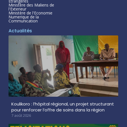
Étrangeres
Ministère des Maliens de
l'Exterieur
Ministère de l'Economie
Numerique de la
Communication
Actualités
Koulikoro : l’hôpital régional, un projet structurant
pour renforcer l’offre de soins dans la région
7 août 2026