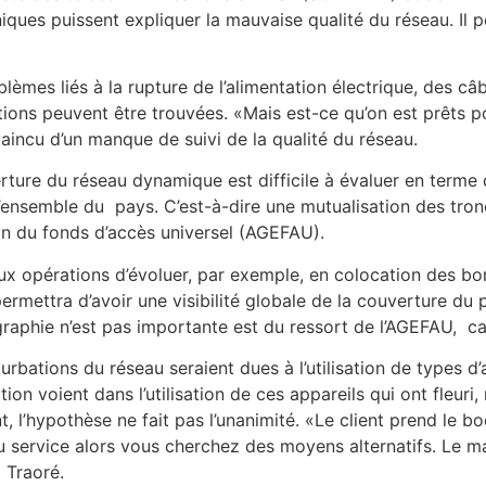
iques puissent expliquer la mauvaise qualité du réseau. Il
blèmes liés à la rupture de l’alimentation électrique, des câ
tions peuvent être trouvées. «Mais est-ce qu’on est prêts p
vaincu d’un manque de suivi de la qualité du réseau.
ure du réseau dynamique est difficile à évaluer en terme de q
 l’ensemble du pays. C’est-à-dire une mutualisation des tron
on du fonds d’accès universel (AGEFAU).
aux opérations d’évoluer, par exemple, en colocation des bor
mettra d’avoir une visibilité globale de la couverture du pa
aphie n’est pas importante est du ressort de l’AGEFAU, car
urbations du réseau seraient dues à l’utilisation de types d’
ation voient dans l’utilisation de ces appareils qui ont fle
l’hypothèse ne fait pas l’unanimité. «Le client prend le boo
service alors vous cherchez des moyens alternatifs. Le mar
 Traoré.