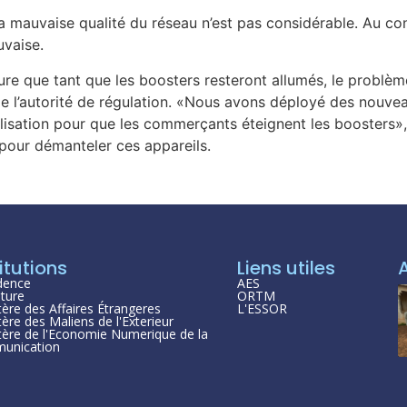
a mauvaise qualité du réseau n’est pas considérable. Au cont
uvaise.
sure que tant que les boosters resteront allumés, le probl
e l’autorité de régulation. «Nous avons déployé des nouvea
isation pour que les commerçants éteignent les boosters», p
pour démanteler ces appareils.
itutions
Liens utiles
dence
AES
ture
ORTM
tère des Affaires Étrangeres
L'ESSOR
tère des Maliens de l'Exterieur
tère de l'Economie Numerique de la
unication