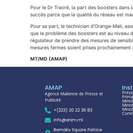
Pour le Dr Traoré, la part des boosters dans l
succès parce que la qualité du réseau est ma
Pour sa part, le technicien d’Orange-Mali, as
que le problème des boosters est au niveau d
régulateur de prendre des mesures de sensibil
mesures fermes soient prises prochainement 
MT/MD (AMAP)
AMAP
Inst
Prési
Agence Malienne de Presse et
Prima
Publicité
Minis
Minis
Minis
+(223) 20 22 36 83
Comm
info@anim.ml
Bamako Square Patrice