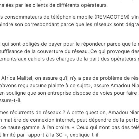
nalées par les clients de différents opérateurs.
s consommateurs de téléphonie mobile (REMACOTEM) s’indig
oindre son correspondant parce que les réseaux sont dégrad
qui sont obligés de payer pour le répondeur parce que le 
nsuffisance de la couverture du réseau. Ce qui provoque de
ents aux cahiers des charges de la part des opérateurs qu
ica Malitel, on assure qu’il n’y a pas de problème de réseau
’avons reçu aucune plainte à ce sujet», assure Amadou Nian
ien souligne que son entreprise dispose de voies pour faire 
sure-t-il.
es récurrents de réseaux ? A cette question, Amadou Niang d
n matière de connexion internet, peut dépendre de la perform
e haute gamme, à l’en croire. « Ceux qui n’ont pas des té
limité par rapport à la 3G », explique-t-il.