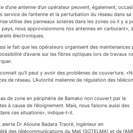
ite d’une antenne d’un opérateur peuvent, également, occasio
s service de l’antenne et la perturbation du réseau dans sa
ise utilise des panneaux solaires dans les zones où il y a
u pays, nous approvisionnons nos antennes en carburant», s
reils électroniques.
ussi le fait que les opérateurs organisent des maintenances 
possibilité d’avarie sur les fibres optiques lors de travaux r
rquer.
 reconnait qu’il peut y avoir des problèmes de couverture.
vices de réseau. L’Autorité malienne de régulation des télé
pas de zone en périphérie de Bamako non couvert par le
tes à cause de l’éloignement. Mais, nous faisons aussi des
ans ces situations», indique-t-il.
, alerte Dr Alioune Badara Traoré, ingénieur en
iété des télécommunications du Mali (SOTELMA) et de l’AM