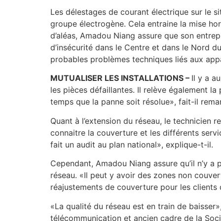
Les délestages de courant électrique sur le s
groupe électrogène. Cela entraine la mise hor
d’aléas, Amadou Niang assure que son entrepr
d’insécurité dans le Centre et dans le Nord d
probables problèmes techniques liés aux appa
MUTUALISER LES INSTALLATIONS –
Il y a a
les pièces défaillantes. Il relève également la 
temps que la panne soit résolue», fait-il rema
Quant à l’extension du réseau, le technicien
connaitre la couverture et les différents ser
fait un audit au plan national», explique-t-il.
Cependant, Amadou Niang assure qu’il n’y a 
réseau. «Il peut y avoir des zones non couver
réajustements de couverture pour les clients d
«La qualité du réseau est en train de baisser»
télécommunication et ancien cadre de la Soc