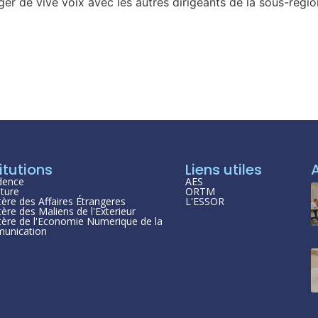
ger de vive voix avec les autres dirigeants de la sous-régi
itutions
Liens utiles
dence
AES
ture
ORTM
tère des Affaires Étrangeres
L'ESSOR
tère des Maliens de l'Exterieur
tère de l'Economie Numerique de la
unication