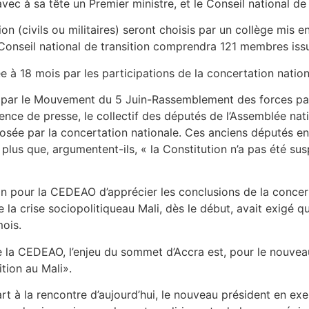
vec à sa tête un Premier ministre, et le Conseil national de t
tion (civils ou militaires) seront choisis par un collège mi
onseil national de transition comprendra 121 membres issu
xée à 18 mois par les participations de la concertation nation
s par le Mouvement du 5 Juin-Rassemblement des forces pat
ence de presse, le collectif des députés de l’Assemblée natio
posée par la concertation nationale. Ces anciens députés ent
 plus que, argumentent-ils, « la Constitution n’a pas été 
n pour la CEDEAO d’apprécier les conclusions de la concert
 la crise sociopolitiqueau Mali, dès le début, avait exigé qu
mois.
la CEDEAO, l’enjeu du sommet d’Accra est, pour le nouveau
tion au Mali».
t à la rencontre d’aujourd’hui, le nouveau président en exer