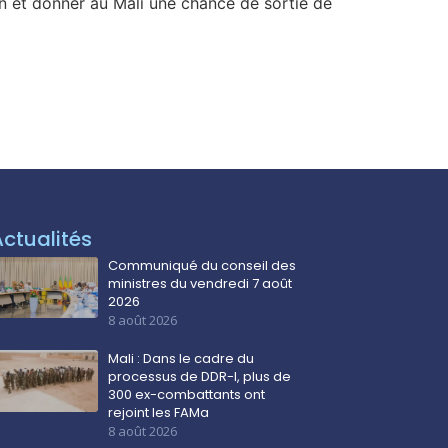
on et donner au Mali une chance de sortie de
Actualités
Communiqué du conseil des
ministres du vendredi 7 août
2026
8 août 2026
Mali : Dans le cadre du
processus de DDR-I, plus de
300 ex-combattants ont
rejoint les FAMa
8 août 2026