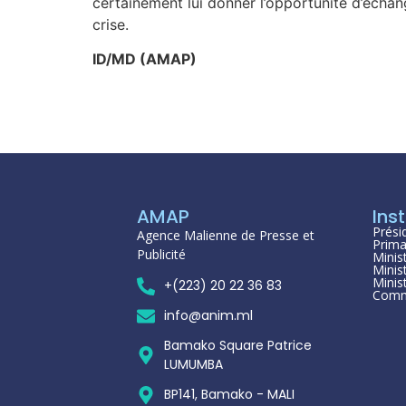
certainement lui donner l’opportunité d’échan
crise.
ID/MD (AMAP)
AMAP
Inst
Prési
Agence Malienne de Presse et
Prima
Publicité
Minis
Minis
Minis
+(223) 20 22 36 83
Comm
info@anim.ml
Bamako Square Patrice
LUMUMBA
BP141, Bamako - MALI