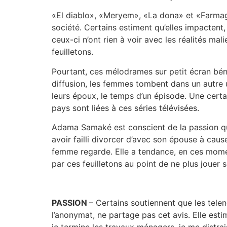
«El diablo», «Meryem», «La dona» et «Farmagu
société. Certains estiment qu’elles impactent,
ceux-ci n’ont rien à voir avec les réalités m
feuilletons.
Pourtant, ces mélodrames sur petit écran béné
diffusion, les femmes tombent dans un autre 
leurs époux, le temps d’un épisode. Une cert
pays sont liées à ces séries télévisées.
Adama Samaké est conscient de la passion que
avoir failli divorcer d’avec son épouse à caus
femme regarde. Elle a tendance, en ces momen
par ces feuilletons au point de ne plus jouer
PASSION
– Certains soutiennent que les tele
l’anonymat, ne partage pas cet avis. Elle est
je termine les travaux ménagers, je me distrais