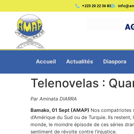
+223 20 22 36 83
info@a
Accueil
Actualités
Diaspora
Telenovelas : Qua
Par
Aminata DIARRA
Bamako, 01 Sept (AMAP)
Nos compatriotes so
d’Amérique du Sud ou de Turquie. Ils restent, 
monde, le moindre épisode de ces séries dram
sentiment de révolte contre l’injustice.