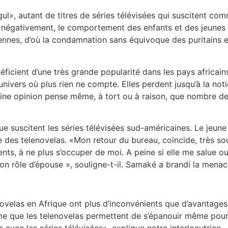
l», autant de titres de séries télévisées qui suscitent co
 négativement, le comportement des enfants et des jeunes qu
aliennes, d’où la condamnation sans équivoque des puritains 
ficient d’une très grande popularité dans les pays africai
univers où plus rien ne compte. Elles perdent jusqu’à la no
aine opinion pense même, à tort ou à raison, que nombre d
 suscitent les séries télévisées sud-américaines. Le jeun
e des telenovelas. «Mon retour du bureau, coïncide, très sou
ts, à ne plus s’occuper de moi. A peine si elle me salue 
 son rôle d’épouse », souligne-t-il. Samaké a brandi la men
novelas en Afrique ont plus d’inconvénients que d’avantages
ime que les telenovelas permettent de s’épanouir même pour
 avec les séries télévisées», explique notre interlocutrice.