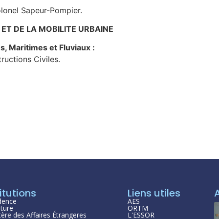
lonel Sapeur-Pompier.
ET DE LA MOBILITE URBAINE
, Maritimes et Fluviaux :
uctions Civiles.
itutions
Liens utiles
dence
AES
ture
ORTM
tère des Affaires Étrangeres
L'ESSOR