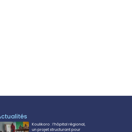
Actualités
Koulikoro : l’hôpital régional,
un projet structurant pour