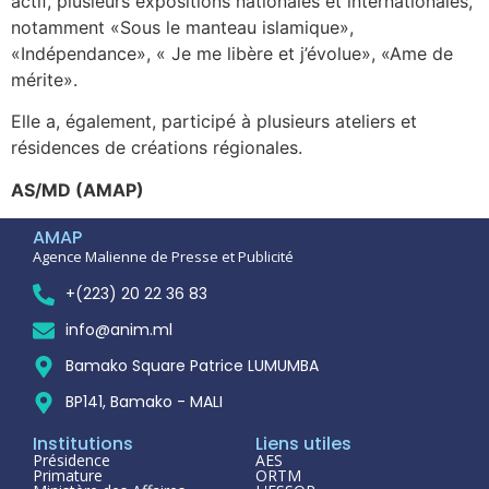
actif, plusieurs expositions nationales et internationales,
notamment «Sous le manteau islamique»,
«Indépendance», « Je me libère et j’évolue», «Ame de
mérite».
Elle a, également, participé à plusieurs ateliers et
résidences de créations régionales.
AS/MD (AMAP)
AMAP
Agence Malienne de Presse et Publicité
+(223) 20 22 36 83
info@anim.ml
Bamako Square Patrice LUMUMBA
BP141, Bamako - MALI
Institutions
Liens utiles
Présidence
AES
Primature
ORTM