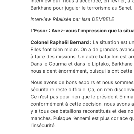
interview qu’il nous a accordée, en février, à
Barkhane pour juguler le terrorisme au Sahel.
Interview Réalisée par Issa DEMBELE
L’Essor : Avez-vous l’impression que la situ
Colonel Raphaël Bernard :
La situation est u
Elles font bien mieux. On a de grandes avanc
à faire des missions. Un autre bataillon est a
Dans le Gourma et dans le Liptako, Barkhane e
nous aident énormément, puisqu’ils ont cette 
Nous avons de bons espoirs et nous sommes tr
sécuritaire reste difficile. Ça, on n’en disco
Ce n’est pas pour rien que le président Emma
conformément à cette décision, nous avons ad
y a tous ces bataillons reconstitués et des no
manches. Puisque l’ennemi est plus coriace qu
l’insécurité.