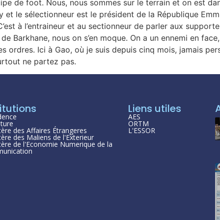
pe de foot. Nous, nous sommes sur le terrain et on est dans 
 et le sélectionneur est le président de la République Emma
est à l’entraineur et au sectionneur de parler aux supporteurs
de Barkhane, nous on s’en moque. On a un ennemi en face, l
es ordres. Ici à Gao, où je suis depuis cinq mois, jamais per
urtout ne partez pas.
itutions
Liens utiles
dence
AES
ture
ORTM
tère des Affaires Étrangeres
L'ESSOR
tère des Maliens de l'Exterieur
tère de l'Economie Numerique de la
unication