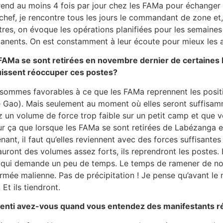
 rend au moins 4 fois par jour chez les FAMa pour échanger et
 chef, je rencontre tous les jours le commandant de zone et,
es, on évoque les opérations planifiées pour les semaines à
anents. On est constamment à leur écoute pour mieux les 
s FAMa se sont retirées en novembre dernier de certaines 
 puissent réoccuper ces postes?
, sommes favorables à ce que les FAMa reprennent les pos
Gao). Mais seulement au moment où elles seront suffisam
n volume de force trop faible sur un petit camp et que vous
ur ça que lorsque les FAMa se sont retirées de Labézanga
ant, il faut qu’elles reviennent avec des forces suffisante
 auront des volumes assez forts, ils reprendront les postes
is qui demande un peu de temps. Le temps de ramener de 
mée malienne. Pas de précipitation ! Je pense qu’avant le mo
Et ils tiendront.
ressenti avez-vous quand vous entendez des manifestants 