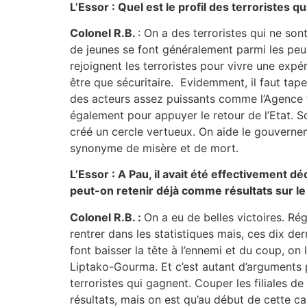
L’Essor : Quel est le profil des terroristes 
Colonel R.B.
: On a des terroristes qui ne s
de jeunes se font généralement parmi les peu
rejoignent les terroristes pour vivre une exp
être que sécuritaire. Evidemment, il faut taper
des acteurs assez puissants comme l’Agence f
également pour appuyer le retour de l’Etat. So
créé un cercle vertueux. On aide le gouvernem
synonyme de misère et de mort.
L’Essor : A Pau, il avait été effectivement dé
peut-on retenir déjà comme résultats sur le
Colonel R.B. :
On a eu de belles victoires. R
rentrer dans les statistiques mais, ces dix der
font baisser la tête à l’ennemi et du coup, on
Liptako-Gourma. Et c’est autant d’arguments p
terroristes qui gagnent. Couper les filiales de
résultats, mais on est qu’au début de cette ca