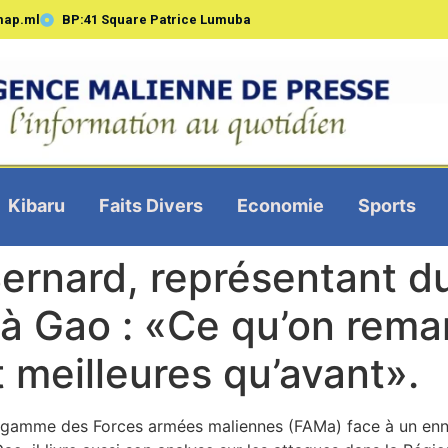
map.ml
BP:41 Square Patrice Lumuba
Kibaru
Faits Divers
Economie
Sports
Bernard, représentant 
 à Gao : «Ce qu’on remar
 meilleures qu’avant».
en gamme des Forces armées maliennes (FAMa) face à un enn