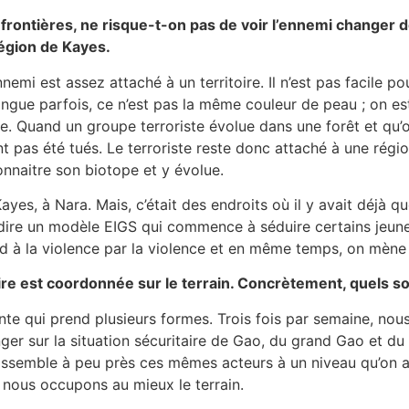
is frontières, ne risque-t-on pas de voir l’ennemi changer 
 Région de Kayes.
emi est assez attaché à un territoire. Il n’est pas facile pou
ngue parfois, ce n’est pas la même couleur de peau ; on est
. Quand un groupe terroriste évolue dans une forêt et qu’o
as été tués. Le terroriste reste donc attaché à une région q
onnaitre son biotope et y évolue.
yes, à Nara. Mais, c’était des endroits où il y avait déjà q
t-à-dire un modèle EIGS qui commence à séduire certains jeun
d à la violence par la violence et en même temps, on mèn
aire est coordonnée sur le terrain. Concrètement, quels s
e qui prend plusieurs formes. Trois fois par semaine, nous
 sur la situation sécuritaire de Gao, du grand Gao et du Li
assemble à peu près ces mêmes acteurs à un niveau qu’on a
, nous occupons au mieux le terrain.