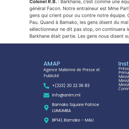
Colonel R.B.
: Barkhane, c’est comme une équi
général Facon. Notre entraineur est Mme Parly
gens qui crient pour ou contre notre équipe. C’
Pau. Quand à Bamako, les gens disent du mal 
sélectionneur ne dit pas stop, on continuera l
Barkhane était partie. Les gens nous disent s
AMAP
Inst
Prési
Agence Malienne de Presse et
Prima
Publicité
Minis
Minis
Minis
+(223) 20 22 36 83
Comm
info@anim.ml
Bamako Square Patrice
LUMUMBA
BP141, Bamako - MALI