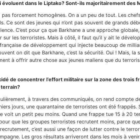
qui évoluent dans le Liptako? Sont-ils majoritairement des 
ont pas forcement homogènes. On a un peu de tout. Les chef
ls. Ce sont des jeunes qui n’ont pas souvent de grands déb
érience. C’est pour ça que Barkhane a une approche globale
 sur les terroristes. Mais à côté, il faut qu’il y ait le dév
rançaise de développement qui injecte beaucoup de millia
uvent on dit que Barkhane, c’est la sécurité. Oui ! Mais, la 
ent à offrir autre chose aux jeunes maliens que du terrorism
cidé de concentrer l’effort militaire sur la zone des trois
 terrain?
égulièrement, à travers des communiqués, on rend compte des
niers jours, une quarantaine de terroristes ont été frappés. 
 le voit un petit peu moins. Quand une frappe tue 15 à 20 ter
our que les groupes terroristes recrutent moins, parce que 
 recrutement, c’est aussi une façon de lutter contre le terro
mpagne. Les gros résultats arriveront dans les mois à venir