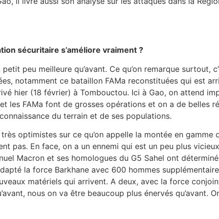
 Gao, il livre aussi son analyse sur les attaques dans la Ré
ation sécuritaire s’améliore vraiment ?
n petit peu meilleure qu’avant. Ce qu’on remarque surtout, c
ées, notamment ce bataillon FAMa reconstituées qui est arri
rrivé hier (18 février) à Tombouctou. Ici à Gao, on attend i
t les FAMa font de grosses opérations et on a de belles réu
connaissance du terrain et de ses populations.
ès optimistes sur ce qu’on appelle la montée en gamme de 
nvient pas. En face, on a un ennemi qui est un peu plus vicie
nuel Macron et ses homologues du G5 Sahel ont déterminé à
apté la force Barkhane avec 600 hommes supplémentaires qu
uveaux matériels qui arrivent. A deux, avec la force conjoin
’avant, nous on va être beaucoup plus énervés qu’avant. On