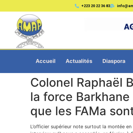
+223 20 22 36 83
info@a
Accueil
Actualités
Diaspora
Colonel Raphaël 
la force Barkhane
que les FAMa sont
L’officier supérieur note surtout la montée 