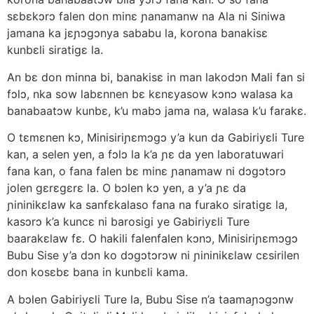
sɛbɛkɔrɔ falen don minɛ ɲanamanw na Ala ni Siniwa
jamana ka jɛɲɔgɔnya sababu la, korona banakisɛ
kunbɛli siratigɛ la.
An bɛ don minna bi, banakisɛ in man lakodɔn Mali fan si
fɔlɔ, nka sow labɛnnen bɛ kɛnɛyasow kɔnɔ walasa ka
banabaatɔw kunbɛ, k’u mabɔ jama na, walasa k’u farakɛ.
O tɛmɛnen kɔ, Minisiriɲɛmɔgɔ y’a kun da Gabiriyɛli Ture
kan, a selen yen, a fɔlɔ la k’a ɲɛ da yen laboratuwari
fana kan, o fana falen bɛ minɛ ɲanamaw ni dɔgɔtɔrɔ
jolen gɛrɛgɛrɛ la. O bɔlen kɔ yen, a y’a ɲɛ da
ɲininikɛlaw ka sanfɛkalaso fana na furako siratigɛ la,
kasɔrɔ k’a kuncɛ ni barosigi ye Gabiriyɛli Ture
baarakɛlaw fɛ. O hakili falenfalen kɔnɔ, Minisiriɲɛmɔgɔ
Bubu Sise y’a dɔn ko dɔgɔtɔrɔw ni ɲininikɛlaw cɛsirilen
don kosɛbɛ bana in kunbɛli kama.
A bɔlen Gabiriyɛli Ture la, Bubu Sise n’a taamaɲɔgɔnw