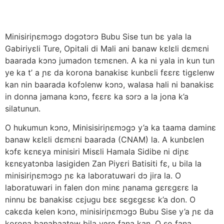
Minisiriɲɛmɔgɔ dɔgɔtɔrɔ Bubu Sise tun bɛ yala la
Gabiriyɛli Ture, Opitali di Mali ani banaw kɛlɛli dɛmɛni
baarada kɔnɔ jumadon tɛmɛnen. A ka ni yala in kun tun
ye ka t’ a ɲɛ da korona banakisɛ kunbɛli fɛɛrɛ tigɛlenw
kan nin baarada kofɔlenw kɔnɔ, walasa hali ni banakisɛ
in donna jamana kɔnɔ, fɛɛrɛ ka sɔrɔ a la jona k’a
silatunun.
O hukumun kɔnɔ, Minisisiriɲɛmɔgɔ y’a ka taama daminɛ
banaw kɛlɛli dɛmɛni baarada (CNAM) la. A kunbɛlen
kɔfɛ kɛnɛya minisiri Misɛli Hamala Sidibe ni diɲɛ
kɛnɛyatɔnba lasigiden Zan Piyɛri Batisiti fɛ, u bila la
minisiriɲɛmɔgɔ ɲɛ ka laboratuwari dɔ jira la. O
laboratuwari in falen don minɛ ɲanama gɛrɛgɛrɛ la
ninnu bɛ banakisɛ cɛjugu bɛɛ sɛgɛgɛsɛ k’a don. O
cakɛda kelen kɔnɔ, minisiriɲɛmɔgɔ Bubu Sise y’a ɲɛ da
korona banabaatɔw bila yɔrɔ fana kan. O so fana