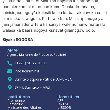
y’u kun da Opitali di Mali kan bajoliba kininfɛbolo la
bamakɔ komini duurunan kɔnɔ. O cakɛda fana na,
minisiriɲɛmɔgɔ y’o kɔlɔsili kelen kɛ baarakɛlaw ka cɛsiri
ni minɛko siratigɛ la. Ka fara o kan, Minisiriɲɛmɔgɔ y’a
ɲini jamanadenw fɛ u ka saniya wale ɲumanw matarafa
walasa ka baara nɔgɔya kɛnɛyatigilamɔgɔw bolo.
Siyaka SOGOBA
AMAP
Agence Malienne de Presse et Publicité
+(223) 20 22 36 83
info@anim.ml
Bamako Square Patrice LUMUMBA
BP141, Bamako - MALI
Institutions
Liens utiles
Présidence
AES
Primature
ORTM
Ministère des Affaires
L'ESSOR