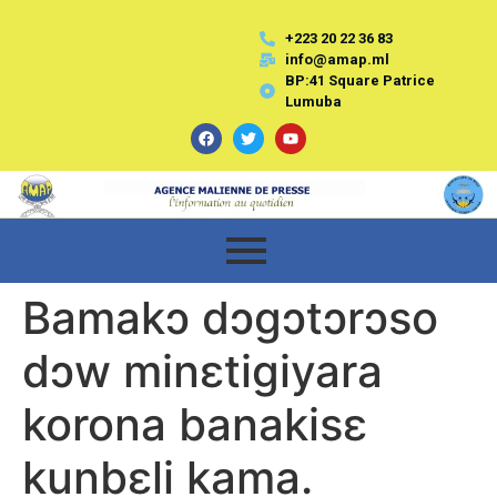
+223 20 22 36 83
info@amap.ml
BP:41 Square Patrice
Lumuba
Bamakɔ dɔgɔtɔrɔso
dɔw minɛtigiyara
korona banakisɛ
kunbɛli kama.