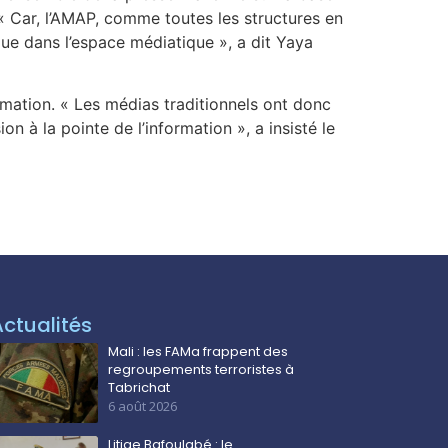
 « Car, l’AMAP, comme toutes les structures en
ue dans l’espace médiatique », a dit Yaya
formation. « Les médias traditionnels ont donc
n à la pointe de l’information », a insisté le
Actualités
Mali : les FAMa frappent des
regroupements terroristes à
Tabrichat
6 août 2026
Litige Bafoulabé : le