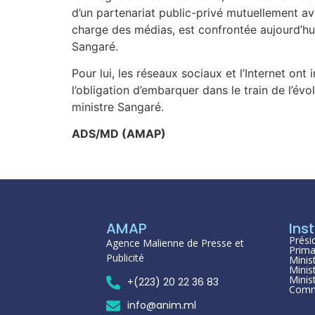
d’un partenariat public-privé mutuellement av
charge des médias, est confrontée aujourd’hu
Sangaré.
Pour lui, les réseaux sociaux et l’Internet ont
l’obligation d’embarquer dans le train de l’év
ministre Sangaré.
ADS/MD (AMAP)
AMAP
Inst
Prési
Agence Malienne de Presse et
Prima
Publicité
Minis
Minis
Minis
+(223) 20 22 36 83
Comm
info@anim.ml