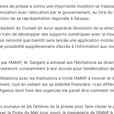
nce de presse a connu une importante mutation se traduisan
mutation avec l’allocation par le gouvernement, au titre du
ction de sa représentation régionale à Sikasso.
président du Conseil dit avoir apprécié l’évolution de la dir
train de développer des supports numériques avec la mise 
ussi remonté que bientôt sera lancée une application mobile 
ne possibilité supplémentaire d’accès à l’information aux no
s par l’AMAP, M. Sangaré a adressé ses félicitations au dire
 resteront constamment à leur écoute pour l’amélioration de 
Relations avec les Institutions a invité l’AMAP à innover e
t, tout en veillant sur sa stabilité financière. «Les différe
gence dont l’une des urgences me parait être comment mieu
s journaux et les faitières de la presse pour faire chuter le
ec la Poste du Mali pour ouvrir la messagerie de l’AMAP à 