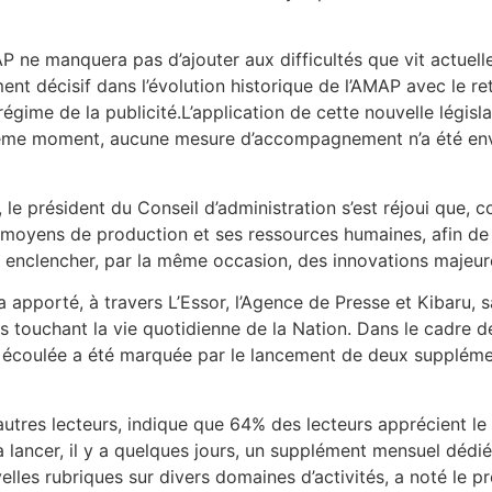
 ne manquera pas d’ajouter aux difficultés que vit actuell
ent décisif dans l’évolution historique de l’AMAP avec le retr
u régime de la publicité.L’application de cette nouvelle légi
u même moment, aucune mesure d’accompagnement n’a été en
 le président du Conseil d’administration s’est réjoui que,
es moyens de production et ses ressources humaines, afin d
 et enclencher, par la même occasion, des innovations majeur
 apporté, à travers L’Essor, l’Agence de Presse et Kibaru, s
 touchant la vie quotidienne de la Nation. Dans le cadre de 
ée écoulée a été marquée par le lancement de deux supplém
tres lecteurs, indique que 64% des lecteurs apprécient le
à lancer, il y a quelques jours, un supplément mensuel dédi
lles rubriques sur divers domaines d’activités, a noté le pr