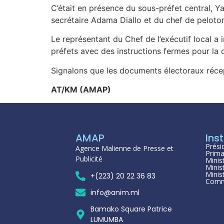
C’était en présence du sous-préfet central, 
secrétaire Adama Diallo et du chef de peloto
Le représentant du Chef de l’exécutif local a
préfets avec des instructions fermes pour la di
Signalons que les documents électoraux réce
AT/KM (AMAP)
AMAP
Inst
Prési
Agence Malienne de Presse et
Prima
Publicité
Minis
Minis
Minis
+(223) 20 22 36 83
Comm
info@anim.ml
Bamako Square Patrice
LUMUMBA