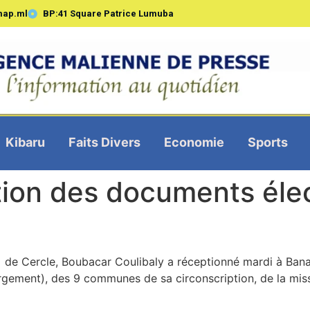
map.ml
BP:41 Square Patrice Lumuba
Kibaru
Faits Divers
Economie
Sports
ion des documents éle
et de Cercle, Boubacar Coulibaly a réceptionné mardi à Ba
émargement), des 9 communes de sa circonscription, de la m