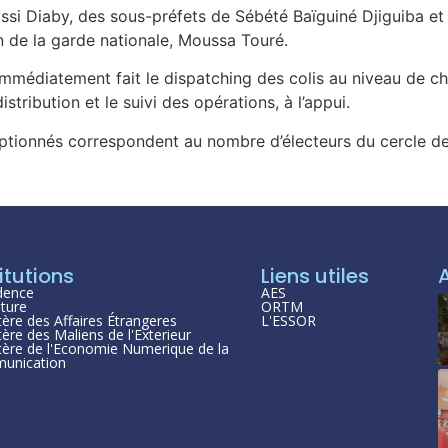
Yassi Diaby, des sous-préfets de Sébété Baïguiné Djiguiba 
n de la garde nationale, Moussa Touré.
 immédiatement fait le dispatching des colis au niveau de 
stribution et le suivi des opérations, à l’appui.
ptionnés correspondent au nombre d’électeurs du cercle de
itutions
Liens utiles
dence
AES
ture
ORTM
tère des Affaires Étrangeres
L'ESSOR
tère des Maliens de l'Exterieur
tère de l'Economie Numerique de la
unication