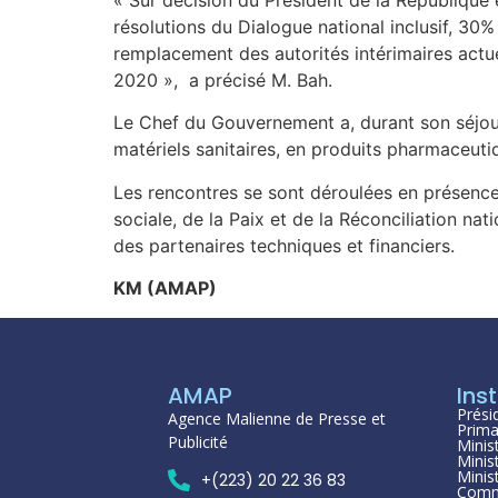
résolutions du Dialogue national inclusif, 30%
remplacement des autorités intérimaires actue
2020 », a précisé M. Bah.
Le Chef du Gouvernement a, durant son séjour,
matériels sanitaires, en produits pharmaceut
Les rencontres se sont déroulées en présence d
sociale, de la Paix et de la Réconciliation na
des partenaires techniques et financiers.
KM (AMAP)
AMAP
Inst
Prési
Agence Malienne de Presse et
Prima
Publicité
Minis
Minis
Minis
+(223) 20 22 36 83
Comm