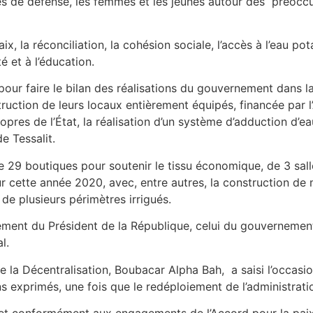
orces de défense, les femmes et les jeunes autour des préocc
x, la réconciliation, la cohésion sociale, l’accès à l’eau pot
 et à l’éducation.
n pour faire le bilan des réalisations du gouvernement dans l
ruction de leurs locaux entièrement équipés, financée par 
propres de l’État, la réalisation d’un système d’adduction d’
e Tessalit.
 29 boutiques pour soutenir le tissu économique, de 3 sall
r cette année 2020, avec, entre autres, la construction de
e plusieurs périmètres irrigués.
ement du Président de la République, celui du gouvernement
l.
 de la Décentralisation, Boubacar Alpha Bah, a saisi l’occasi
s exprimés, une fois que le redéploiement de l’administratio
et conformément aux engagements de l’Accord pour la paix e