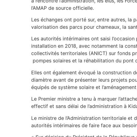
a rencontré l’administration, les élus, les F
l’AMAP de source officielle.
Les échanges ont porté sur, entre autres, la pai
valorisation des parcs pour chameaux, la santé
Les autorités intérimaires ont saisi l’occasio
installation en 2018, avec notamment la const
collectivités territoriales (ANICT) sur fonds 
pompes solaires et la réhabilitation du pont d
Elles ont également évoqué la construction de
diamètre avant de présenter leurs projets pou
équipés de système solaire et l’aménagement d
Le Premier ministre a tenu à marquer l’attach
effectif et sans délai de l’administration à Kida
Le ministre de l’Administration territoriale et
autorités intérimaires de faire face aux besoin
« Sur décision du Président de la République 