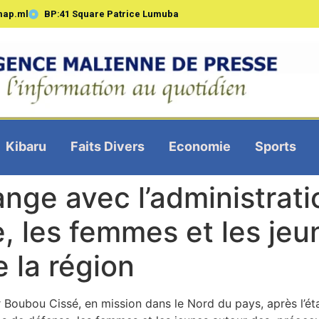
map.ml
BP:41 Square Patrice Lumuba
Kibaru
Faits Divers
Economie
Sports
nge avec l’administratio
, les femmes et les jeun
 la région
 Boubou Cissé, en mission dans le Nord du pays, après l’étape