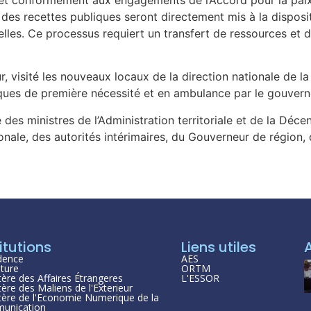
 des recettes publiques seront directement mis à la disposit
lles. Ce processus requiert un transfert de ressources et 
 visité les nouveaux locaux de la direction nationale de l
iques de première nécessité et en ambulance par le gouver
es ministres de l’Administration territoriale et de la Déce
tionale, des autorités intérimaires, du Gouverneur de région,
itutions
Liens utiles
dence
AES
ture
ORTM
tère des Affaires Étrangeres
L'ESSOR
tère des Maliens de l'Exterieur
tère de l'Economie Numerique de la
unication