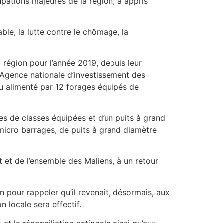
upations majeures de la région, a appris
able, la lutte contre le chômage, la
a région pour l’année 2019, depuis leur
l’Agence nationale d’investissement des
eau alimenté par 12 forages équipés de
es de classes équipées et d’un puits à grand
 micro barrages, de puits à grand diamètre
 et de l’ensemble des Maliens, à un retour
on pour rappeler qu’il revenait, désormais, aux
n locale sera effectif.
t la réconciliation nationale ainsi qu’aux