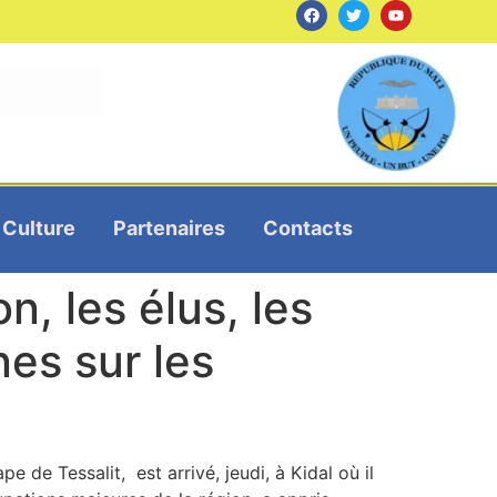
Culture
Partenaires
Contacts
n, les élus, les
es sur les
 de Tessalit, est arrivé, jeudi, à Kidal où il