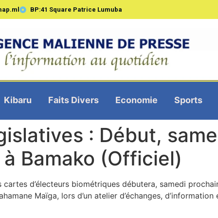
map.ml
BP:41 Square Patrice Lumuba
Kibaru
Faits Divers
Economie
Sports
gislatives : Début, same
 à Bamako (Officiel)
es cartes d’électeurs biométriques débutera, samedi proch
bahamane Maïga, lors d’un atelier d’échanges, d’information 