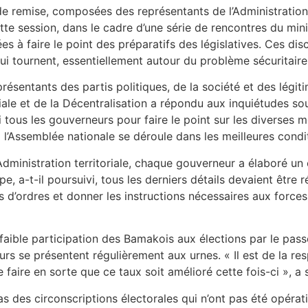
remise, composées des représentants de l’Administration et
te session, dans le cadre d’une série de rencontres du minist
s à faire le point des préparatifs des législatives. Ces di
ui tournent, essentiellement autour du problème sécuritaire
ésentants des partis politiques, de la société et des légiti
toriale et de la Décentralisation a répondu aux inquiétudes so
tous les gouverneurs pour faire le point sur les diverses me
 l’Assemblée nationale se déroule dans les meilleures conditi
dministration territoriale, chaque gouverneur a élaboré un 
e, a-t-il poursuivi, tous les derniers détails devaient être
s d’ordres et donner les instructions nécessaires aux force
faible participation des Bamakois aux élections par le passé
 se présentent régulièrement aux urnes. « Il est de la respo
 faire en sorte que ce taux soit amélioré cette fois-ci », a
as des circonscriptions électorales qui n’ont pas été opéra