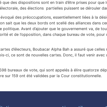
ué que des dispositions sont en train d’être prises pour qu
oi électorale, des élections partielles puissent se dérouler da
nt évoqué des préoccupations, essentiellement liées à la d
 on sait que les deux bords ont scellé des alliances dans cer
nce politique. Avant d’ajouter que le gouvernement va, de t
rité et de l’opposition, dans chaque bureau de vote, pour 
 cartes d’électeurs, Boubacar Alpha Bah a assuré que celles
fois-ci, ce sont de nouvelles cartes. Donc, il faut venir ave
 598 bureaux de vote, qui sont appelés à élire quatorze dép
e sur 159 ont été validées par la Cour constitutionnelle.