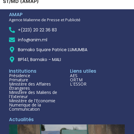
ST/MD (AMAP)
AMAP
Agence Malienne de Presse et Publicité
+(223) 20 22 36 83
info@anim.ml
Bamako Square Patrice LUMUMBA
BP141, Bamako - MALI
Institutions
Liens utiles
Présidence
AES
Primature
ORTM
Ministère des Affaires
L'ESSOR
Étrangeres
Ministère des Maliens de
l'Exterieur
Ministère de l'Economie
Numerique de la
Communication
Actualités