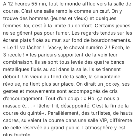
A 12 heures 55 mn, tout le monde afflue vers la salle de
course. C’est une salle remplie comme un œuf. On y
trouve des hommes (jeunes et vieux) et quelques
femmes. Ici, c’est à la limite du confort. Certains jeunes
ne se gênent pas pour fumer. Les regards tendus sur les
écrans plats fixés au mur, sur fond de bourdonnements.
« Le 11 va lâcher ! Vas-y, le cheval numéro 2 ! Eeeh, le
3 recule ! » les parieurs supportent de la voix leur
combinaison. Ils se sont tous levés des quatre bancs
métalliques fixés au sol dans la salle. Ils se tiennent
débout. Un vieux au fond de la salle, la soixantaine
révolue, ne tient plus sur place. On dirait un jockey, ses
gestes et mouvements sont accompagnés de cris
d’encouragement. Tout d’un coup : « Ho, ça nous a
massacré… ! » lâche-t-il, désappointé. C’est la fin de la
course du quinté+. Parallèlement, des turfistes, de hauts
cadres, suivaient la course dans une salle VIP, différente
de celle réservée au grand public. L’atmosphère y est
plus feutrée.