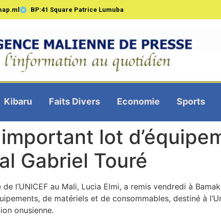
map.ml
BP:41 Square Patrice Lumuba
Kibaru
Faits Divers
Economie
Sports
 important lot d’équipe
tal Gabriel Touré
 de l’UNICEF au Mali, Lucia Elmi, a remis vendredi à Bamako
équipements, de matériels et de consommables, destiné à l’Un
tion onusienne.