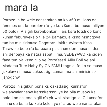
mara la
Porozɛ in bɛ wele nansarakan na ko «50 millions de
femmes ont la parole» n’o ye ko «Kuma bɛ muso miliyɔn
50 bolo». A sigili kurɔnbonkarili lajɛ kɛra lotɛli dɔ kɔnɔ
kunun feburuyekalo tile 24 Bamakɔ, a kɛnɛ ɲɛmɔgɔya
tun bɛ minisirimuso Dɔgɔtɔrɔ Jakite Ayisata Kasa
Tarawele bolo n’a ka baara ɲɛsinnen don muso ni den
ani denbaya ka ɲɛtaa sabatili ma. SEDEYAWO ka ciden
fana tun b’a kɛnɛ n’ o ye Porofesɛri Alilu Boli ye ani
Madamu Ture Haby Sy ONIFAMU tɔgɔla, fo ka se muso
jɛkuluw ni muso cakɛdatigi caman ma ani minisiriso
jɛɲɔgɔnw.
Porozɛ in sigikun bɛna kɛ cakɛdasigi kunnafoni
walanwalannenw kɛrɛnkɛrɛnni ye ka bila musow ka
bolo kan cakɛda sigili n’a yiriwali siratigɛ la. O kunnafoni
ninnu de bɛna kɛ kulu kelen ye n’ a bɛ wele nansarakan