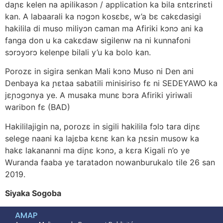
daɲɛ kelen na apilikasɔn / application ka bila ɛntɛrinɛti
kan. A labaarali ka nɔgɔn kosɛbɛ, w’a bɛ cakɛdasigi
hakilila di muso miliyɔn caman ma Afiriki kɔnɔ ani ka
fanga don u ka cakɛdaw sigilenw na ni kunnafoni
sɔrɔyɔrɔ kelenpe bilali y’u ka bolo kan.
Porozɛ in sigira senkan Mali kɔnɔ Muso ni Den ani
Denbaya ka ɲɛtaa sabatili minisiriso fɛ ni SEDEYAWO ka
jɛɲɔgɔnya ye. A musaka munɛ bɔra Afiriki yiriwali
waribon fɛ (BAD)
Hakililajigin na, porozɛ in sigili hakilila fɔlɔ tara diɲɛ
selege naani ka lajɛba kɛnɛ kan ka ɲɛsin musow ka
hakɛ lakananni ma diɲɛ kɔnɔ, a kɛra Kigali n’o ye
Wuranda faaba ye taratadon nowanburukalo tile 26 san
2019.
Siyaka Sogoba
AMAP