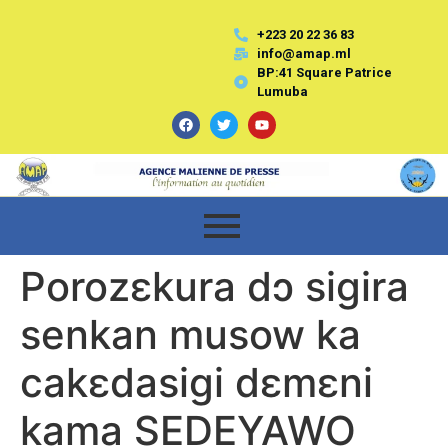
+223 20 22 36 83
info@amap.ml
BP:41 Square Patrice
Lumuba
Porozɛkura dɔ sigira
senkan musow ka
cakɛdasigi dɛmɛni
kama SEDEYAWO