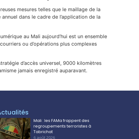
euses mesures telles que le maillage de la
 annuel dans le cadre de l’application de la
numérique au Mali aujourd’hui est un ensemble
e courriers ou d’opérations plus complexes
tratégie d’accès universel, 9000 kilomètres
namisme jamais enregistré auparavant.
Actualités
Mali : les FAMa frappent des
regroupements terroristes à
Tabrichat
6 août 2026