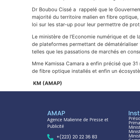
Dr Boubou Cissé a rappelé que le Gouverneme
majorité du territoire malien en fibre optique
loi sur les star-up pour leur permettre de pro
Le ministère de l’Economie numérique et de l
de plateformes permettant de dématérialiser t
telles que les passations de marchés en consul
Mme Kamissa Camara a enfin précisé que 31 no
de fibre optique installés et enfin un écosys
KM (AMAP)
AMAP
Inst
Prési
Agence Malienne de Presse et
Prima
Publicité
Minis
Minis
Minis
+(223) 20 22 36 83