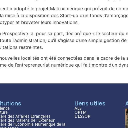
nt a adopté le projet Mali numérique qui prévoit de nombr
, la mise à la disposition des Start-up d’un fonds d’amorçage
totyper et breveter leurs innovations.
a Prospective a, pour sa part, déclaré que « le secteur du 
oute l’administration; qu’il s’agisse d’une simple gestion d
tations restreintes.
uvelles localités ont été connectées dans le cadre de la s
tème de l’entrepreneuriat numérique qui fait montre d’un dy
itutions
Liens utiles
dence
AES
ture
ORTM
tère des Affaires Étrangeres
L'ESSOR
tère des Maliens de l'Exterieur
tère de l'Economie Numerique de la