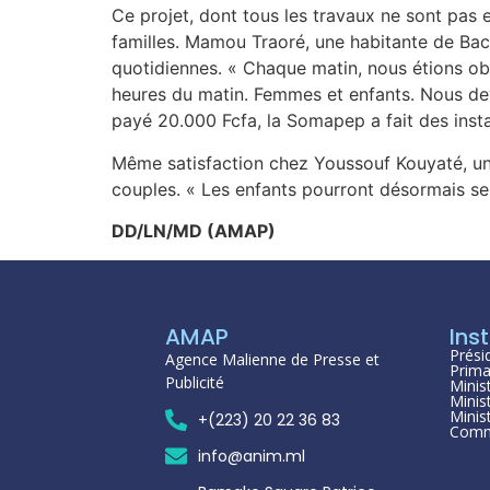
Ce projet, dont tous les travaux ne sont pas 
familles. Mamou Traoré, une habitante de Baco-
quotidiennes. « Chaque matin, nous étions obli
heures du matin. Femmes et enfants. Nous devio
payé 20.000 Fcfa, la Somapep a fait des insta
Même satisfaction chez Youssouf Kouyaté, un a
couples. « Les enfants pourront désormais se co
DD/LN/MD (AMAP)
AMAP
Inst
Prési
Agence Malienne de Presse et
Prima
Publicité
Minis
Minis
Minis
+(223) 20 22 36 83
Comm
info@anim.ml