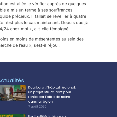
ion est allée le vérifier auprès de quelques
able a mis un terme à ses souffrances
de précieux. Il fallait se réveiller à quatre
 n’est plus le cas maintenant. Depuis que j’ai
24/24 chez moi », a-t-elle témoigné.
 moins en moins de mésententes au sein des
che de l’eau », s’est-il réjoui.
Actualités
Koulikoro : l’hôpital régional,
un projet structurant pour
renforcer l’offre de soins
dans la région
7 août 2026
Football/Mali : Moussa