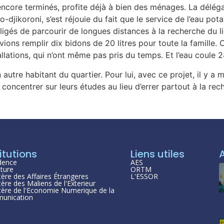
encore terminés, profite déjà à bien des ménages. La délégat
djikoroni, s’est réjouie du fait que le service de l’eau pot
gés de parcourir de longues distances à la recherche du liqui
ns remplir dix bidons de 20 litres pour toute la famille. Ce
llations, qui n’ont même pas pris du temps. Et l’eau coule 
utre habitant du quartier. Pour lui, avec ce projet, il y a
ncentrer sur leurs études au lieu d’errer partout à la recher
itutions
Liens utiles
dence
AES
ture
ORTM
tère des Affaires Étrangeres
L'ESSOR
tère des Maliens de l'Exterieur
tère de l'Economie Numerique de la
unication