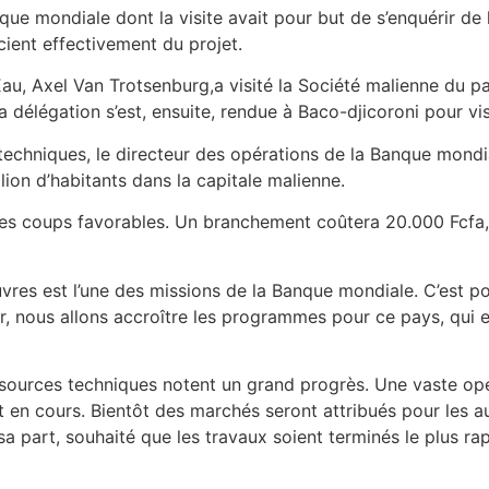
que mondiale dont la visite avait pour but de s’enquérir de 
icient effectivement du projet.
Eau, Axel Van Trotsenburg,a visité la Société malienne du 
a délégation s’est, ensuite, rendue à Baco-djicoroni pour vis
techniques, le directeur des opérations de la Banque mondi
lion d’habitants dans la capitale malienne.
des coups favorables. Un branchement coûtera 20.000 Fcfa, 
pauvres est l’une des missions de la Banque mondiale. C’es
nir, nous allons accroître les programmes pour ce pays, qui 
s sources techniques notent un grand progrès. Une vaste o
 en cours. Bientôt des marchés seront attribués pour les 
 part, souhaité que les travaux soient terminés le plus ra