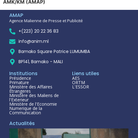
AMK/KM (AMAP)
AMAP
Agence Malienne de Presse et Publicité
+(223) 20 22 36 83
info@anim.ml
Bamako Square Patrice LUMUMBA
BP141, Bamako - MALI
Institutions
Liens utiles
Présidence
AES
Primature
ORTM
Ministère des Affaires
L'ESSOR
Étrangeres
Ministère des Maliens de
l'Exterieur
Ministère de l'Economie
Numerique de la
Communication
Actualités