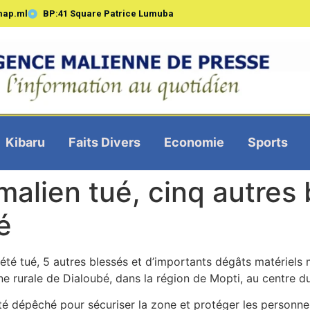
map.ml
BP:41 Square Patrice Lumuba
Kibaru
Faits Divers
Economie
Sports
 malien tué, cinq autres
é
été tué, 5 autres blessés et d’importants dégâts matériels
rurale de Dialoubé, dans la région de Mopti, au centre du 
é dépêché pour sécuriser la zone et protéger les personnes