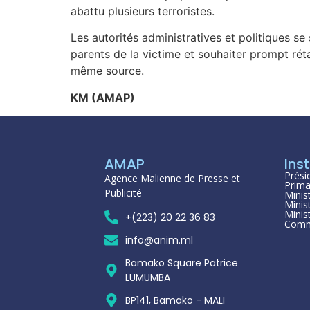
abattu plusieurs terroristes.
Les autorités administratives et politiques se
parents de la victime et souhaiter prompt rét
même source.
KM (AMAP)
AMAP
Inst
Prési
Agence Malienne de Presse et
Prima
Publicité
Minis
Minis
Minis
+(223) 20 22 36 83
Comm
info@anim.ml
Bamako Square Patrice
LUMUMBA
BP141, Bamako - MALI