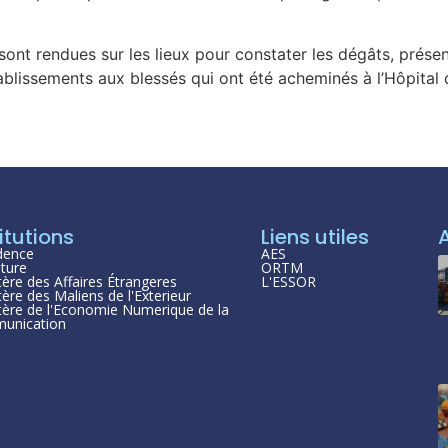
 sont rendues sur les lieux pour constater les dégâts, prése
ablissements aux blessés qui ont été acheminés à l’Hôpital 
itutions
Liens utiles
dence
AES
ture
ORTM
tère des Affaires Étrangeres
L'ESSOR
tère des Maliens de l'Exterieur
tère de l'Economie Numerique de la
unication