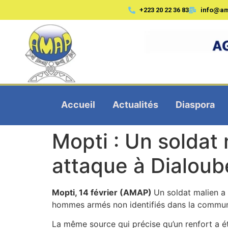
+223 20 22 36 83
info@a
Accueil
Actualités
Diaspora
Mopti : Un soldat
attaque à Dialoub
Mopti, 14 février (AMAP)
Un soldat malien a 
hommes armés non identifiés dans la commune 
La même source qui précise qu’un renfort a ét