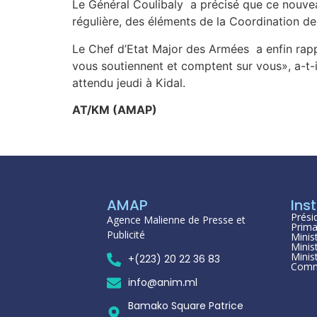
Le Général Coulibaly a précisé que ce nouvea
régulière, des éléments de la Coordination 
Le Chef d’Etat Major des Armées a enfin rapp
vous soutiennent et comptent sur vous», a-t-
attendu jeudi à Kidal.
AT/KM (AMAP)
AMAP
Inst
Prési
Agence Malienne de Presse et
Prima
Publicité
Minis
Minis
Minis
+(223) 20 22 36 83
Comm
info@anim.ml
Bamako Square Patrice