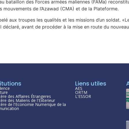
u bataillon des Forces armées maliennes (FAMa) reconstitu
des mouvements de l’Azawad (CMA) et de la Plateforme.
elé aux troupes les qualités et les missions d’un soldat. «
il déclaré, avant de procéder à la mise en route du nouvea
itutions
Liens utiles
dence
AES
ture
ORTM
tère des Affaires Étrangeres
L'ESSOR
tère des Maliens de l'Exterieur
tère de l'Economie Numerique de la
unication