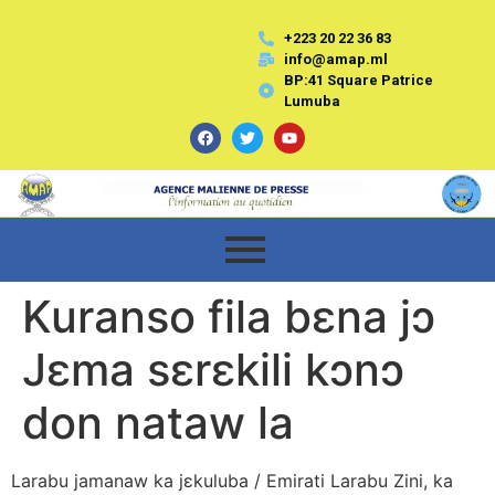
+223 20 22 36 83
info@amap.ml
BP:41 Square Patrice
Lumuba
Kuranso fila bɛna jɔ
Jɛma sɛrɛkili kɔnɔ
don nataw la
Larabu jamanaw ka jɛkuluba / Emirati Larabu Zini, ka