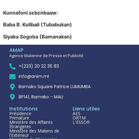
Kunnafoni s
ɛb
ɛnbaaw:
Baba B. Kulibali (Tubabukan)
Siyaka Sogoba (Bamanakan)
AMAP
Agence Malienne de Presse et Publicité
+(223) 20 22 36 83
info@anim.ml
Bamako Square Patrice LUMUMBA
BP141, Bamako - MALI
Institutions
Liens utiles
Présidence
AES
Primature
ORTM
Ministère des Affaires
L'ESSOR
Étrangeres
Ministère des Maliens de
l'Exterieur