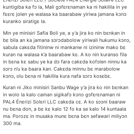
kuntigiba ka fɔ la, Mali gɔfɛrɛnaman ka ni hakilila in ye
fɛɛrɛ jolen ye walasa ka baarabaw yiriwa jamana kɔnɔ
kuranko siratigɛ la.
Min ye minisiri Safia Boli ye, a y’a jira ko nin bɛnkan in
bɛ bila an ka jamana sɔrɔdabolow yiriwali hukumu kɔnɔ,
sabula cakɛda fitininw ni mankanw ni izininw mako bɛ
kuran na walasa k’a baarabaw kɛ. A ko nin kuranso fila
in bɛna kɛ sabu ye ka dɔ fara cakɛda kofɔlen ninnu ka
sɔrɔ n’u ka baara kan. Cakɛda minnu bɛ marabolow
kɔnɔ, olu bɛna ni hakilila kura nafa sɔrɔ kosɛbɛ.
Kuran ni Jiko minisiri Sanbu Wage y’a jira ko nin bɛnkan
in wolo la kalo caman sigikafɔ kɔnɔ gɔfɛrɛnaman ni
PAL4 Énɛrizi Solɛri LLC cakɛda cɛ. A ko sɔɔni baaraw
nu bɛna don, a bɛ kɛ kalo 12 fo ka se kalo 14 kuntaala
ma. Porozɛ in musaka munɛ bɛna bɛn sefawari miliyɔn
300 ma.