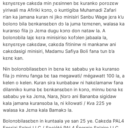
kɛnyɛrɛye cakɛda min ɲɛsinnen bɛ kuranko porozɛw
yiriwali ma Afiriki kɔnɔ, o kuntigiba Muhamadi Zafari
n’an ka jamana kuran ni jiko minisiri Sanbu Wage jɛra k’u
bolonɔ bila bɛnkansɛbɛn dɔ la juma tɛmɛnen, walasa ka
kuranso fila jɔ Jɛma dugu kɔnɔ don nataw la. A
bolonɔbila lajɛ kɛra minisiriso kofɔlen jabaala la,
kɛnyɛrɛye cakɛdaw, cakɛda fitininw ni mankanw ani
cakɛdasigi minisiri, Madamu Safiya Boli fana tun b’a
kɛnɛ kan.
Nin bolonɔbilasɛbɛn in bɛna kɛ sababu ye ka kuranso
fila jɔ minnu fanga bɛ taa megawati/ mégawatt 100 la, a
kelen o kelen. Kuran sira kunbabaw ni hakɛlamanw fana
dilanniko kuma bɛ bɛnkansɛbɛn in kɔnɔ, minnu bɛna kɛ
sababu ye ka Jɛma, Nara, Ɲɔrɔ ani Bananba sigidaw
kala jamana kuransoba la, ni kilowati / Kva 225 ye
walasa ka Jɛma kala Bamakɔ la.
Bolonɔbilasɛbɛn in kuntaala ye san 25 ye. Cakɛda PAL4
Enɛrizi Solɛri LLC / Société PAL4 Énergie Solaire LLC