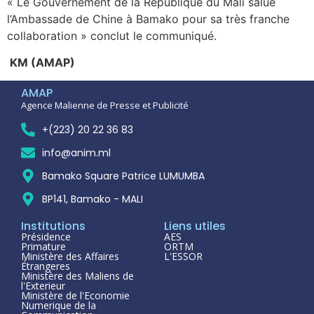
« Le Gouvernement de la République du Mali salue
l’Ambassade de Chine à Bamako pour sa très franche
collaboration » conclut le communiqué.
KM (AMAP)
AMAP
Agence Malienne de Presse et Publicité
+(223) 20 22 36 83
info@anim.ml
Bamako Square Patrice LUMUMBA
BP141, Bamako - MALI
Institutions
Liens utiles
Présidence
AES
Primature
ORTM
Ministère des Affaires
L'ESSOR
Étrangeres
Ministère des Maliens de
l'Exterieur
Ministère de l'Economie
Numerique de la