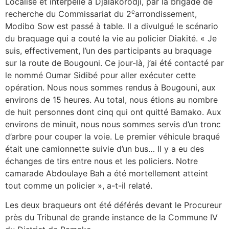
Localisé et interpellé à Djalakorodji, par la brigade de
e
recherche du Commissariat du 2
arrondissement,
Modibo Sow est passé à table. Il a divulgué le scénario
du braquage qui a couté la vie au policier Diakité. « Je
suis, effectivement, l’un des participants au braquage
sur la route de Bougouni. Ce jour-là, j’ai été contacté par
le nommé Oumar Sidibé pour aller exécuter cette
opération. Nous nous sommes rendus à Bougouni, aux
environs de 15 heures. Au total, nous étions au nombre
de huit personnes dont cinq qui ont quitté Bamako. Aux
environs de minuit, nous nous sommes servis d’un tronc
d’arbre pour couper la voie. Le premier véhicule braqué
était une camionnette suivie d’un bus… Il y a eu des
échanges de tirs entre nous et les policiers. Notre
camarade Abdoulaye Bah a été mortellement atteint
tout comme un policier », a-t-il relaté.
Les deux braqueurs ont été déférés devant le Procureur
près du Tribunal de grande instance de la Commune IV