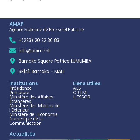
AMAP
Agence Malienne de Presse et Publicité
+(223) 20 22 36 83
info@anim.ml
Bamako Square Patrice LUMUMBA
BP141, Bamako - MALI
Institutions
Liens utiles
Présidence
AES
Primature
ORTM
Ministère des Affaires
L'ESSOR
Étrangeres
Ministère des Maliens de
l'Exterieur
Ministère de l'Economie
Numerique de la
Communication
Actualités