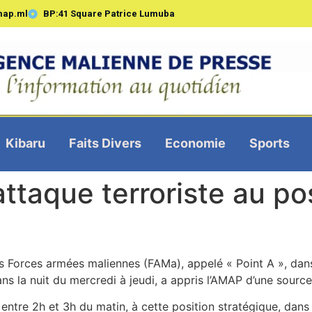
map.ml
BP:41 Square Patrice Lumuba
Kibaru
Faits Divers
Economie
Sports
attaque terroriste au po
s Forces armées maliennes (FAMa), appelé « Point A », dans 
 la nuit du mercredi à jeudi, a appris l’AMAP d’une source 
 entre 2h et 3h du matin, à cette position stratégique, dans 