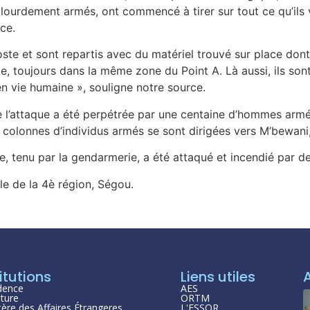
ourdement armés, ont commencé à tirer sur tout ce qu’ils v
ce.
oste et sont repartis avec du matériel trouvé sur place dont 
, toujours dans la même zone du Point A. Là aussi, ils sont 
n vie humaine », souligne notre source.
ue l’attaque a été perpétrée par une centaine d’hommes armé
 colonnes d’individus armés se sont dirigées vers M’bewan
, tenu par la gendarmerie, a été attaqué et incendié par de
le de la 4è région, Ségou.
itutions
Liens utiles
dence
AES
ture
ORTM
tère des Affaires Étrangeres
L'ESSOR