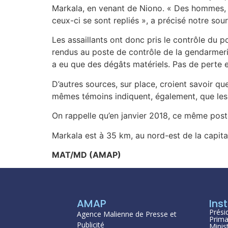
Markala, en venant de Niono. « Des hommes, l
ceux-ci se sont repliés », a précisé notre sour
Les assaillants ont donc pris le contrôle du p
rendus au poste de contrôle de la gendarmerie
a eu que des dégâts matériels. Pas de perte e
D’autres sources, sur place, croient savoir q
mêmes témoins indiquent, également, que les
On rappelle qu’en janvier 2018, ce même poste
Markala est à 35 km, au nord-est de la capita
MAT/MD (AMAP)
AMAP
Inst
Prési
Agence Malienne de Presse et
Prima
Publicité
Minis